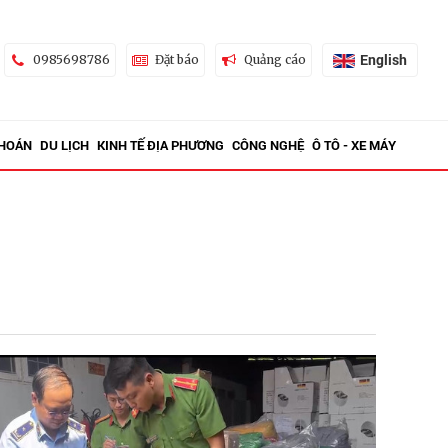
English
0985698786
Đặt báo
Quảng cáo
KHOÁN
DU LỊCH
KINH TẾ ĐỊA PHƯƠNG
CÔNG NGHỆ
Ô TÔ - XE MÁY