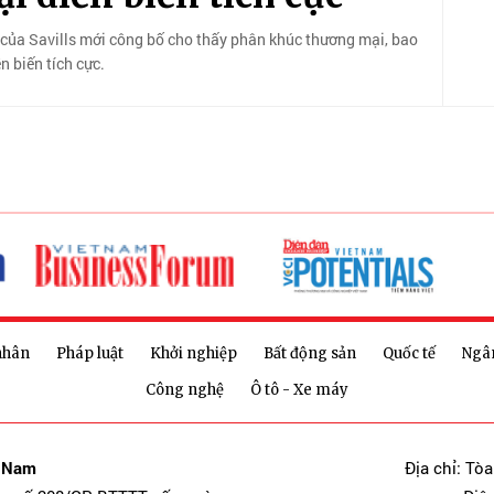
của Savills mới công bố cho thấy phân khúc thương mại, bao
 biến tích cực.
nhân
Pháp luật
Khởi nghiệp
Bất động sản
Quốc tế
Ngâ
Công nghệ
Ô tô - Xe máy
t Nam
Địa chỉ: Tò