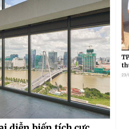
TP
th
23/
i diễn biến tích cực