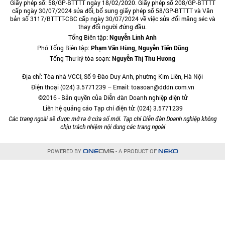
Giấy phép số: 58/GP-BTTTT ngày 18/02/2020. Giấy phép số 208/GP-BTTTT
cấp ngày 30/07/2024 sửa đổi, bổ sung giấy phép số 58/GP-BTTTT và Văn
bản số 3117/BTTTT-CBC cấp ngày 30/07/2024 về việc sửa đổi măng séc và
thay đổi người đứng đầu.
Tổng Biên tập:
Nguyễn Linh Anh
Phó Tổng Biên tập:
Phạm Văn Hùng, Nguyễn Tiến Dũng
Tổng Thư ký tòa soạn:
Nguyễn Thị Thu Hương
Địa chỉ: Tòa nhà VCCI, Số 9 Đào Duy Anh, phường Kim Liên, Hà Nội
Điện thoại (024) 3.5771239 – Email: toasoan@dddn.com.vn
©2016 - Bản quyền của Diễn đàn Doanh nghiệp điện tử
Liên hệ quảng cáo Tạp chí điện tử: (024) 3.5771239
Các trang ngoài sẽ được mở ra ở cửa sổ mới. Tạp chí Diễn đàn Doanh nghiệp không
chịu trách nhiệm nội dung các trang ngoài
POWERED BY
- A PRODUCT OF
ONE
CMS
NEKO