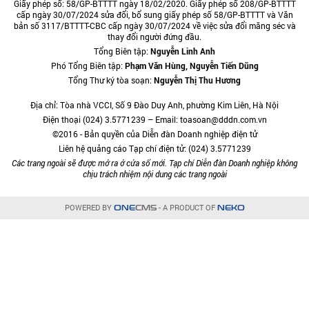
Giấy phép số: 58/GP-BTTTT ngày 18/02/2020. Giấy phép số 208/GP-BTTTT
cấp ngày 30/07/2024 sửa đổi, bổ sung giấy phép số 58/GP-BTTTT và Văn
bản số 3117/BTTTT-CBC cấp ngày 30/07/2024 về việc sửa đổi măng séc và
thay đổi người đứng đầu.
Tổng Biên tập:
Nguyễn Linh Anh
Phó Tổng Biên tập:
Phạm Văn Hùng, Nguyễn Tiến Dũng
Tổng Thư ký tòa soạn:
Nguyễn Thị Thu Hương
Địa chỉ: Tòa nhà VCCI, Số 9 Đào Duy Anh, phường Kim Liên, Hà Nội
Điện thoại (024) 3.5771239 – Email: toasoan@dddn.com.vn
©2016 - Bản quyền của Diễn đàn Doanh nghiệp điện tử
Liên hệ quảng cáo Tạp chí điện tử: (024) 3.5771239
Các trang ngoài sẽ được mở ra ở cửa sổ mới. Tạp chí Diễn đàn Doanh nghiệp không
chịu trách nhiệm nội dung các trang ngoài
POWERED BY
- A PRODUCT OF
ONE
CMS
NEKO