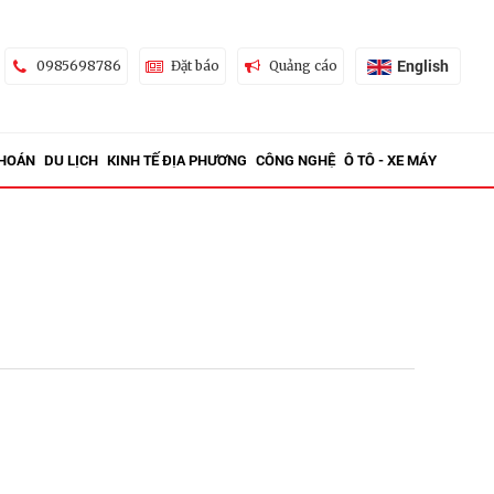
English
0985698786
Đặt báo
Quảng cáo
KHOÁN
DU LỊCH
KINH TẾ ĐỊA PHƯƠNG
CÔNG NGHỆ
Ô TÔ - XE MÁY