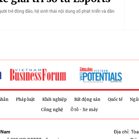
i trẻ đông đảo, hệ sinh thái nội dung số phát triển và dần
nhân
Pháp luật
Khởi nghiệp
Bất động sản
Quốc tế
Ngâ
Công nghệ
Ô tô - Xe máy
t Nam
Địa chỉ: Tò