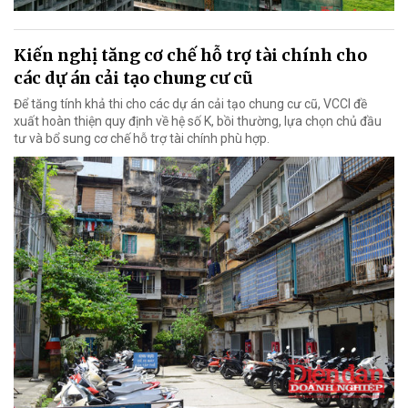
Kiến nghị tăng cơ chế hỗ trợ tài chính cho
các dự án cải tạo chung cư cũ
Để tăng tính khả thi cho các dự án cải tạo chung cư cũ, VCCI đề
xuất hoàn thiện quy định về hệ số K, bồi thường, lựa chọn chủ đầu
tư và bổ sung cơ chế hỗ trợ tài chính phù hợp.