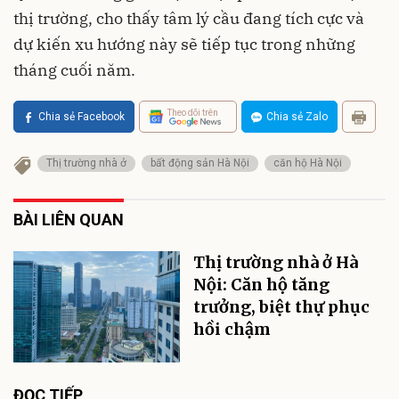
thị trường, cho thấy tâm lý cầu đang tích cực và
dự kiến xu hướng này sẽ tiếp tục trong những
tháng cuối năm.
Theo dõi trên
Chia sẻ Facebook
Chia sẻ Zalo
Thị trường nhà ở
bất động sản Hà Nội
căn hộ Hà Nội
BÀI LIÊN QUAN
Thị trường nhà ở Hà
Nội: Căn hộ tăng
trưởng, biệt thự phục
hồi chậm
ĐỌC TIẾP