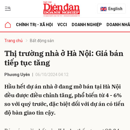
English
CHÍNH TRỊ - XÃ HỘI
VCCI
DOANH NGHIỆP
DOANH NH
bình luận
Trang chủ
Bất động sản
Thị trường nhà ở Hà Nội: Giá bán
tiếp tục tăng
Phương Uyên
06/10/2024 04:12
Hầu hết dự án nhà ở đang mở bán tại Hà Nội
đều được điều chỉnh tăng, phổ biến từ 4 - 6%
Hủy
G
so với quý trước, đặc biệt đối với dự án có tiến
độ bàn giao tin cậy.