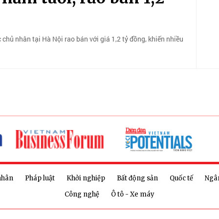
hủ nhân tại Hà Nội rao bán với giá 1,2 tỷ đồng, khiến nhiều
nhân
Pháp luật
Khởi nghiệp
Bất động sản
Quốc tế
Ngâ
Công nghệ
Ô tô - Xe máy