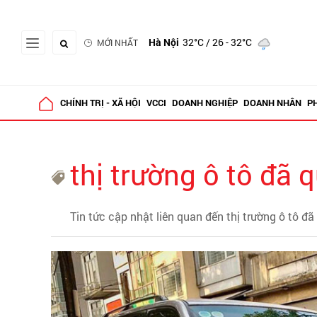
Hà Nội
32°C
/ 26 - 32°C
MỚI NHẤT
CHÍNH TRỊ - XÃ HỘI
VCCI
DOANH NGHIỆP
DOANH NHÂN
P
thị trường ô tô đã 
Tin tức cập nhật liên quan đến thị trường ô tô đ