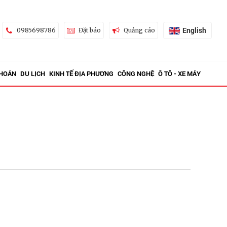
English
0985698786
Đặt báo
Quảng cáo
KHOÁN
DU LỊCH
KINH TẾ ĐỊA PHƯƠNG
CÔNG NGHỆ
Ô TÔ - XE MÁY