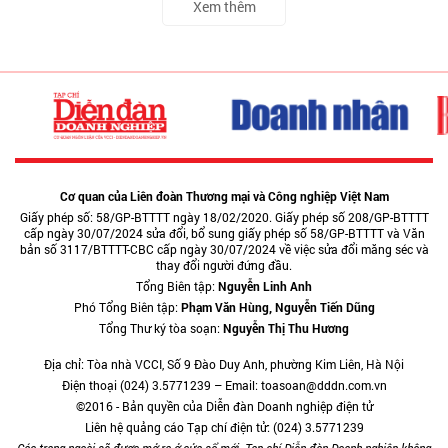
Xem thêm
Cơ quan của Liên đoàn Thương mại và Công nghiệp Việt Nam
Giấy phép số: 58/GP-BTTTT ngày 18/02/2020. Giấy phép số 208/GP-BTTTT
cấp ngày 30/07/2024 sửa đổi, bổ sung giấy phép số 58/GP-BTTTT và Văn
bản số 3117/BTTTT-CBC cấp ngày 30/07/2024 về việc sửa đổi măng séc và
thay đổi người đứng đầu.
Tổng Biên tập:
Nguyễn Linh Anh
Phó Tổng Biên tập:
Phạm Văn Hùng, Nguyễn Tiến Dũng
Tổng Thư ký tòa soạn:
Nguyễn Thị Thu Hương
Địa chỉ: Tòa nhà VCCI, Số 9 Đào Duy Anh, phường Kim Liên, Hà Nội
Điện thoại (024) 3.5771239 – Email: toasoan@dddn.com.vn
©2016 - Bản quyền của Diễn đàn Doanh nghiệp điện tử
Liên hệ quảng cáo Tạp chí điện tử: (024) 3.5771239
Các trang ngoài sẽ được mở ra ở cửa sổ mới. Tạp chí Diễn đàn Doanh nghiệp không