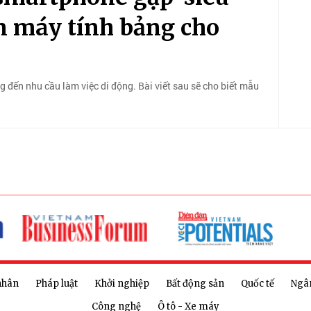
n máy tính bảng cho
đến nhu cầu làm việc di động. Bài viết sau sẽ cho biết mẫu
nhân
Pháp luật
Khởi nghiệp
Bất động sản
Quốc tế
Ngâ
Công nghệ
Ô tô - Xe máy