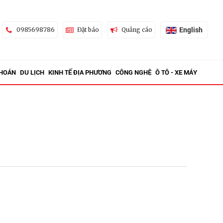
English
0985698786
Đặt báo
Quảng cáo
KHOÁN
DU LỊCH
KINH TẾ ĐỊA PHƯƠNG
CÔNG NGHỆ
Ô TÔ - XE MÁY