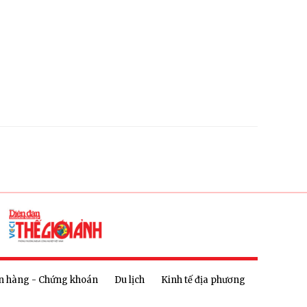
n hàng - Chứng khoán
Du lịch
Kinh tế địa phương