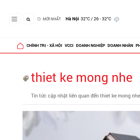
Hà Nội
32°C
/ 26 - 32°C
MỚI NHẤT
CHÍNH TRỊ - XÃ HỘI
VCCI
DOANH NGHIỆP
DOANH NHÂN
P
thiet ke mong nhe
Tin tức cập nhật liên quan đến thiet ke mong nhe