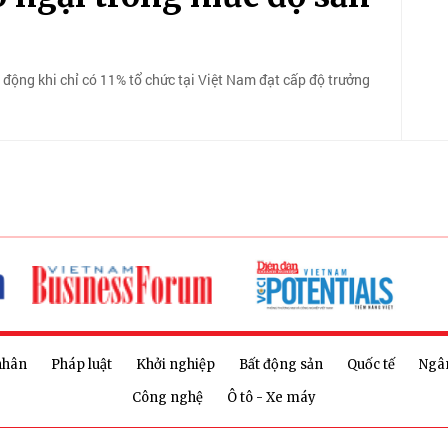
ộng khi chỉ có 11% tổ chức tại Việt Nam đạt cấp độ trưởng
nhân
Pháp luật
Khởi nghiệp
Bất động sản
Quốc tế
Ngâ
Công nghệ
Ô tô - Xe máy