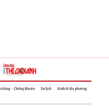
n hàng - Chứng khoán
Du lịch
Kinh tế địa phương