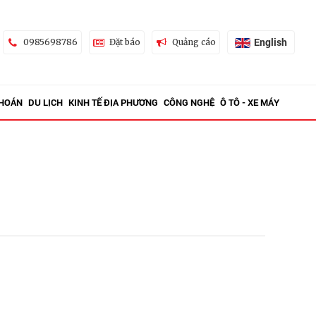
English
0985698786
Đặt báo
Quảng cáo
KHOÁN
DU LỊCH
KINH TẾ ĐỊA PHƯƠNG
CÔNG NGHỆ
Ô TÔ - XE MÁY