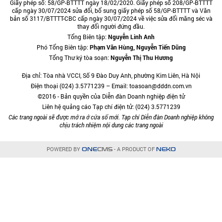
Giấy phép số: 58/GP-BTTTT ngày 18/02/2020. Giấy phép số 208/GP-BTTTT
cấp ngày 30/07/2024 sửa đổi, bổ sung giấy phép số 58/GP-BTTTT và Văn
bản số 3117/BTTTT-CBC cấp ngày 30/07/2024 về việc sửa đổi măng séc và
thay đổi người đứng đầu.
Tổng Biên tập:
Nguyễn Linh Anh
Phó Tổng Biên tập:
Phạm Văn Hùng, Nguyễn Tiến Dũng
Tổng Thư ký tòa soạn:
Nguyễn Thị Thu Hương
Địa chỉ: Tòa nhà VCCI, Số 9 Đào Duy Anh, phường Kim Liên, Hà Nội
Điện thoại (024) 3.5771239 – Email: toasoan@dddn.com.vn
©2016 - Bản quyền của Diễn đàn Doanh nghiệp điện tử
Liên hệ quảng cáo Tạp chí điện tử: (024) 3.5771239
Các trang ngoài sẽ được mở ra ở cửa sổ mới. Tạp chí Diễn đàn Doanh nghiệp không
chịu trách nhiệm nội dung các trang ngoài
POWERED BY
- A PRODUCT OF
ONE
CMS
NEKO