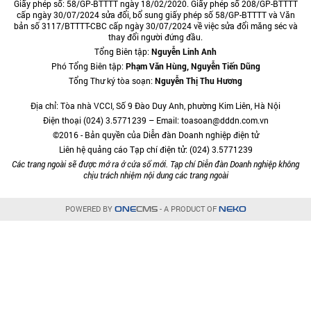
Giấy phép số: 58/GP-BTTTT ngày 18/02/2020. Giấy phép số 208/GP-BTTTT
cấp ngày 30/07/2024 sửa đổi, bổ sung giấy phép số 58/GP-BTTTT và Văn
bản số 3117/BTTTT-CBC cấp ngày 30/07/2024 về việc sửa đổi măng séc và
thay đổi người đứng đầu.
Tổng Biên tập:
Nguyễn Linh Anh
Phó Tổng Biên tập:
Phạm Văn Hùng, Nguyễn Tiến Dũng
Tổng Thư ký tòa soạn:
Nguyễn Thị Thu Hương
Địa chỉ: Tòa nhà VCCI, Số 9 Đào Duy Anh, phường Kim Liên, Hà Nội
Điện thoại (024) 3.5771239 – Email: toasoan@dddn.com.vn
©2016 - Bản quyền của Diễn đàn Doanh nghiệp điện tử
Liên hệ quảng cáo Tạp chí điện tử: (024) 3.5771239
Các trang ngoài sẽ được mở ra ở cửa sổ mới. Tạp chí Diễn đàn Doanh nghiệp không
chịu trách nhiệm nội dung các trang ngoài
POWERED BY
- A PRODUCT OF
ONE
CMS
NEKO