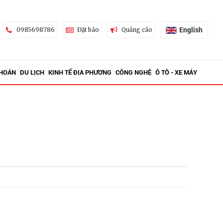
English
0985698786
Đặt báo
Quảng cáo
KHOÁN
DU LỊCH
KINH TẾ ĐỊA PHƯƠNG
CÔNG NGHỆ
Ô TÔ - XE MÁY