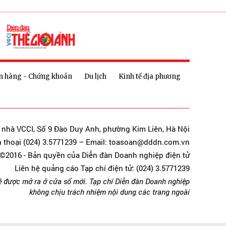
n hàng - Chứng khoán
Du lịch
Kinh tế địa phương
a nhà VCCI, Số 9 Đào Duy Anh, phường Kim Liên, Hà Nội
n thoại (024) 3.5771239 – Email: toasoan@dddn.com.vn
©2016 - Bản quyền của Diễn đàn Doanh nghiệp điện tử
Liên hệ quảng cáo Tạp chí điện tử: (024) 3.5771239
ẽ được mở ra ở cửa sổ mới. Tạp chí Diễn đàn Doanh nghiệp
không chịu trách nhiệm nội dung các trang ngoài