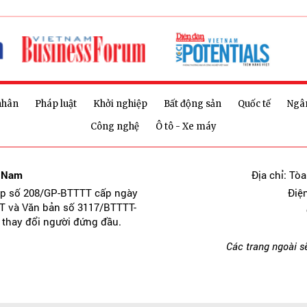
nhân
Pháp luật
Khởi nghiệp
Bất động sản
Quốc tế
Ngâ
Công nghệ
Ô tô - Xe máy
t Nam
Địa chỉ: Tò
ép số 208/GP-BTTTT cấp ngày
Điệ
T và Văn bản số 3117/BTTTT-
 thay đổi người đứng đầu.
Các trang ngoài s