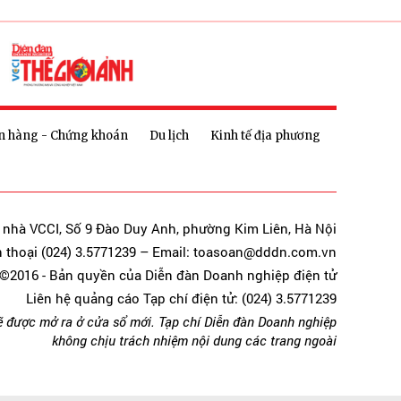
n hàng - Chứng khoán
Du lịch
Kinh tế địa phương
a nhà VCCI, Số 9 Đào Duy Anh, phường Kim Liên, Hà Nội
n thoại (024) 3.5771239 – Email: toasoan@dddn.com.vn
©2016 - Bản quyền của Diễn đàn Doanh nghiệp điện tử
Liên hệ quảng cáo Tạp chí điện tử: (024) 3.5771239
ẽ được mở ra ở cửa sổ mới. Tạp chí Diễn đàn Doanh nghiệp
không chịu trách nhiệm nội dung các trang ngoài