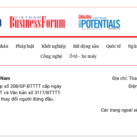
nhân
Pháp luật
Khởi nghiệp
Bất động sản
Quốc tế
Ngâ
Công nghệ
Ô tô - Xe máy
t Nam
Địa chỉ: Tò
ép số 208/GP-BTTTT cấp ngày
Điệ
T và Văn bản số 3117/BTTTT-
 thay đổi người đứng đầu.
Các trang ngoài s