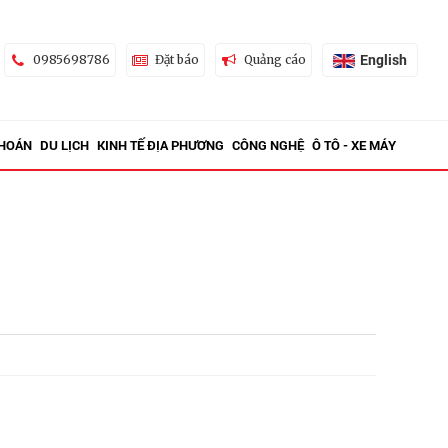
English
0985698786
Đặt báo
Quảng cáo
KHOÁN
DU LỊCH
KINH TẾ ĐỊA PHƯƠNG
CÔNG NGHỆ
Ô TÔ - XE MÁY