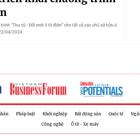
ện
ình “Thu cũ - Đổi mới ô tô điện” cho tất cả các chủ sở hữu ô
 22/04/2024.
nhân
Pháp luật
Khởi nghiệp
Bất động sản
Quốc tế
Ngâ
Công nghệ
Ô tô - Xe máy