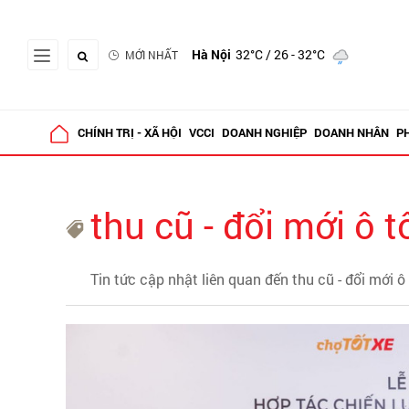
Hà Nội
32°C
/ 26 - 32°C
MỚI NHẤT
CHÍNH TRỊ - XÃ HỘI
VCCI
DOANH NGHIỆP
DOANH NHÂN
P
thu cũ - đổi mới ô t
Tin tức cập nhật liên quan đến thu cũ - đổi mới ô