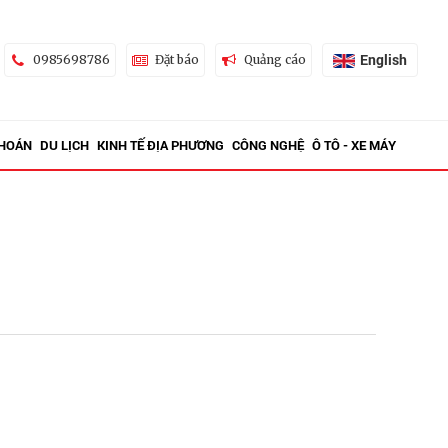
English
0985698786
Đặt báo
Quảng cáo
KHOÁN
DU LỊCH
KINH TẾ ĐỊA PHƯƠNG
CÔNG NGHỆ
Ô TÔ - XE MÁY