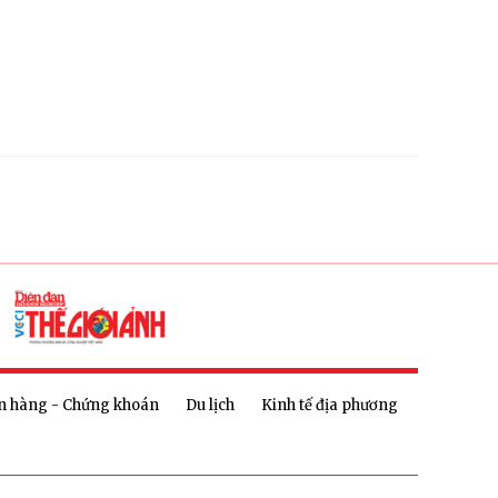
n hàng - Chứng khoán
Du lịch
Kinh tế địa phương