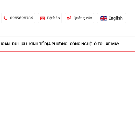
English
0985698786
Đặt báo
Quảng cáo
KHOÁN
DU LỊCH
KINH TẾ ĐỊA PHƯƠNG
CÔNG NGHỆ
Ô TÔ - XE MÁY