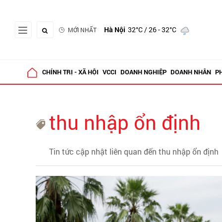
Hà Nội
32°C
/ 26 - 32°C
MỚI NHẤT
CHÍNH TRỊ - XÃ HỘI
VCCI
DOANH NGHIỆP
DOANH NHÂN
P
thu nhập ổn định
Tin tức cập nhật liên quan đến thu nhập ổn định