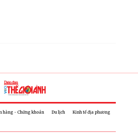
n hàng - Chứng khoán
Du lịch
Kinh tế địa phương