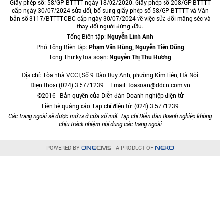
Giấy phép số: 58/GP-BTTTT ngày 18/02/2020. Giấy phép số 208/GP-BTTTT
cấp ngày 30/07/2024 sửa đổi, bổ sung giấy phép số 58/GP-BTTTT và Văn
bản số 3117/BTTTT-CBC cấp ngày 30/07/2024 về việc sửa đổi măng séc và
thay đổi người đứng đầu.
Tổng Biên tập:
Nguyễn Linh Anh
Phó Tổng Biên tập:
Phạm Văn Hùng, Nguyễn Tiến Dũng
Tổng Thư ký tòa soạn:
Nguyễn Thị Thu Hương
Địa chỉ: Tòa nhà VCCI, Số 9 Đào Duy Anh, phường Kim Liên, Hà Nội
Điện thoại (024) 3.5771239 – Email: toasoan@dddn.com.vn
©2016 - Bản quyền của Diễn đàn Doanh nghiệp điện tử
Liên hệ quảng cáo Tạp chí điện tử: (024) 3.5771239
Các trang ngoài sẽ được mở ra ở cửa sổ mới. Tạp chí Diễn đàn Doanh nghiệp không
chịu trách nhiệm nội dung các trang ngoài
POWERED BY
- A PRODUCT OF
ONE
CMS
NEKO