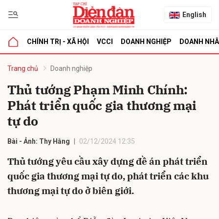
English
CHÍNH TRỊ - XÃ HỘI
VCCI
DOANH NGHIỆP
DOANH NH
bình luận
Trang chủ
Doanh nghiệp
Thủ tướng Phạm Minh Chính:
Phát triển quốc gia thương mại
tự do
Bài - Ảnh: Thy Hằng
02/12/2024 12:35
Thủ tướng yêu cầu xây dựng đề án phát triển
Hủy
G
quốc gia thương mại tự do, phát triển các khu
thương mại tự do ở biên giới.