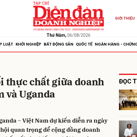
GIỚI THIỆU
bình luận
Thứ Năm,
06/08/2026
P LUẬT
KHỞI NGHIỆP
BẤT ĐỘNG SẢN
QUỐC TẾ
NGÂN HÀNG - CHỨN
i thực chất giữa doanh
ĐỌC T
m và Uganda
Hủy
G
anda – Việt Nam dự kiến diễn ra ngày
ơ hội quan trọng để cộng đồng doanh