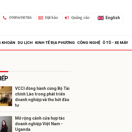
English
0985698786
Đặt báo
Quảng cáo
G KHOÁN
DU LỊCH
KINH TẾ ĐỊA PHƯƠNG
CÔNG NGHỆ
Ô TÔ - XE MÁY
IẾP
VCCI đồng hành cùng Bộ Tài
chính Lào trong phát triển
ửi
doanh nghiệp và thu hút đầu
tư
Mở rộng cánh cửa hợp tác
doanh nghiệp Việt Nam -
Uganda