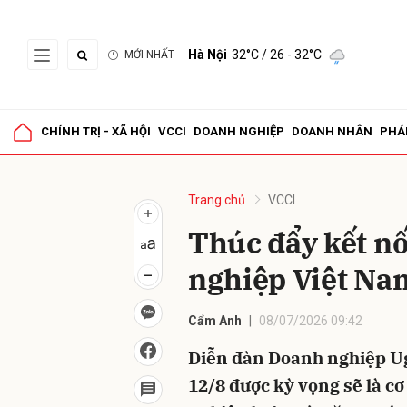
Hà Nội
32°C
/ 26 - 32°C
MỚI NHẤT
Gửi 
CHÍNH TRỊ - XÃ HỘI
VCCI
DOANH NGHIỆP
DOANH NHÂN
PHÁ
Trang chủ
VCCI
Thúc đẩy kết nố
nghiệp Việt Na
Cẩm Anh
08/07/2026 09:42
Diễn đàn Doanh nghiệp Ug
12/8 được kỳ vọng sẽ là c