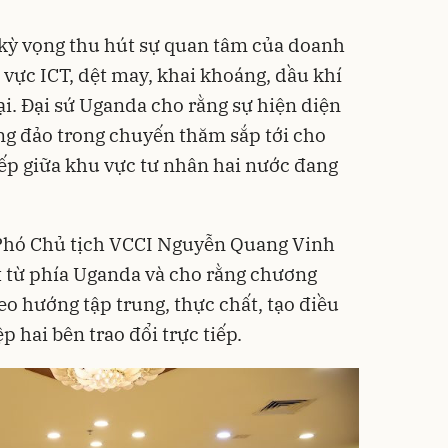
kỳ vọng thu hút sự quan tâm của doanh
 vực ICT, dệt may, khai khoáng, dầu khí
i. Đại sứ Uganda cho rằng sự hiện diện
g đảo trong chuyến thăm sắp tới cho
iếp giữa khu vực tư nhân hai nước đang
, Phó Chủ tịch VCCI Nguyễn Quang Vinh
t từ phía Uganda và cho rằng chương
o hướng tập trung, thực chất, tạo điều
p hai bên trao đổi trực tiếp.