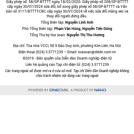
Giấy phép số: 58/GP-BTTTT ngày 18/02/2020. Giấy phép số 208/GP-BTTTT
cấp ngày 30/07/2024 sửa đổi, bổ sung giấy phép số 58/GP-BTTTT và Văn
bản số 3117/BTTTT-CBC cấp ngày 30/07/2024 về việc sửa đổi măng séc và
thay đổi người đứng đầu.
Tổng Biên tập:
Nguyễn Linh Anh
Phó Tổng Biên tập:
Phạm Văn Hùng, Nguyễn Tiến Dũng
Tổng Thư ký tòa soạn:
Nguyễn Thị Thu Hương
Địa chỉ: Tòa nhà VCCI, Số 9 Đào Duy Anh, phường Kim Liên, Hà Nội
Điện thoại (024) 3.5771239 – Email: toasoan@dddn.com.vn
©2016 - Bản quyền của Diễn đàn Doanh nghiệp điện tử
Liên hệ quảng cáo Tạp chí điện tử: (024) 3.5771239
Các trang ngoài sẽ được mở ra ở cửa sổ mới. Tạp chí Diễn đàn Doanh nghiệp không
chịu trách nhiệm nội dung các trang ngoài
POWERED BY
- A PRODUCT OF
ONE
CMS
NEKO