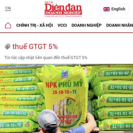
English
CHÍNH TRỊ - XÃ HỘI
VCCI
DOANH NGHIỆP
DOANH NHÂN
thuế GTGT 5%
Tin tức cập nhật liên quan đến thuế GTGT 5%