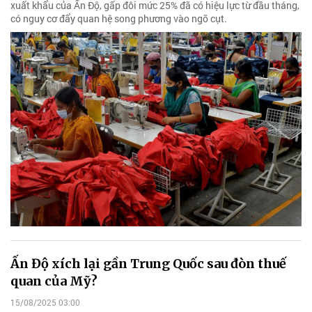
xuất khẩu của Ấn Độ, gấp đôi mức 25% đã có hiệu lực từ đầu tháng,
có nguy cơ đẩy quan hệ song phương vào ngõ cụt.
Ấn Độ xích lại gần Trung Quốc sau đòn thuế
quan của Mỹ?
15/08/2025 03:00