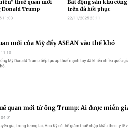
hiến" thuế quan mới
Bất động sản khu công
g Donald Trump
trên đà hồi phục
6 11:03
22/11/2025 23:11
uan mới của Mỹ đẩy ASEAN vào thế khó
 11:10
hống Mỹ Donald Trump tiếp tục áp thuế mạnh tay đã khiến nhiều quốc g
khó.
huế quan mới từ ông Trump: Ai được miễn g
 04:01
yên gia, trong tương lai, Hoa Kỳ có thể giảm thuế nhập khẩu theo tỷ lệ 