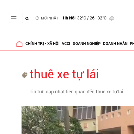
Hà Nội
32°C
/ 26 - 32°C
MỚI NHẤT
CHÍNH TRỊ - XÃ HỘI
VCCI
DOANH NGHIỆP
DOANH NHÂN
P
thuê xe tự lái
Tin tức cập nhật liên quan đến thuê xe tự lái