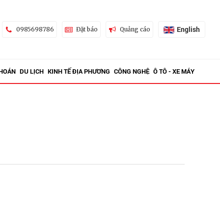
English
0985698786
Đặt báo
Quảng cáo
KHOÁN
DU LỊCH
KINH TẾ ĐỊA PHƯƠNG
CÔNG NGHỆ
Ô TÔ - XE MÁY