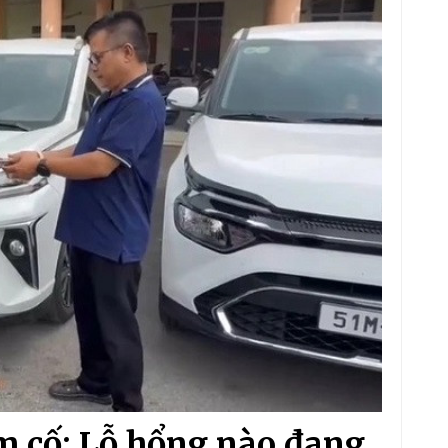
m cố: Lỗ hổng nào đang