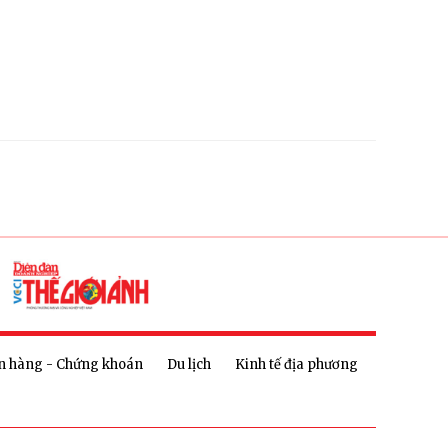
n hàng - Chứng khoán
Du lịch
Kinh tế địa phương