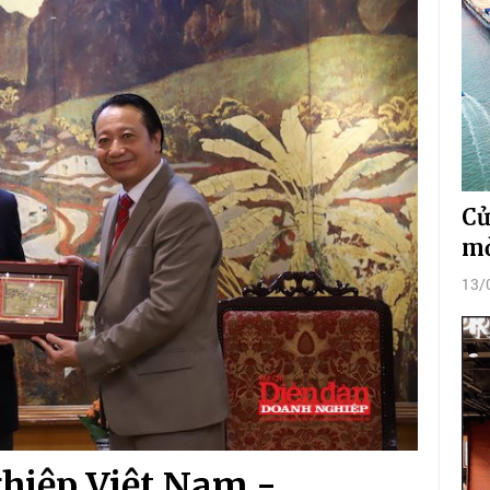
Cử
m
13/
hiệp Việt Nam -