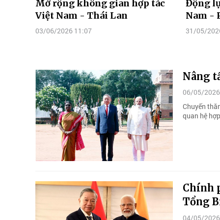
Mở rộng không gian hợp tác
Động lự
Việt Nam - Thái Lan
Nam - 
03/06/2026 11:07
31/05/202
Nâng t
06/05/2026
Chuyến thăm
quan hệ hợp
Chính p
Tổng Bí
04/05/2026