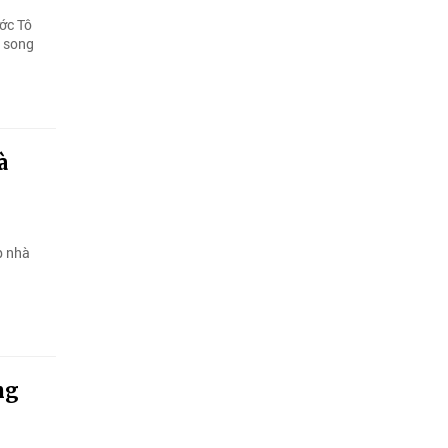
ước Tô
ệ song
à
p nhà
ng