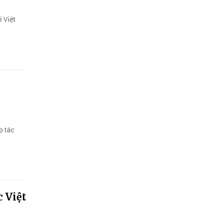
 Việt
p tác
c Việt