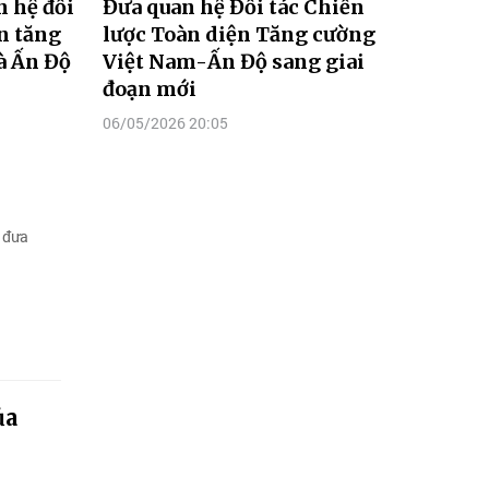
n hệ đối
Đưa quan hệ Đối tác Chiến
ện tăng
lược Toàn diện Tăng cường
à Ấn Độ
Việt Nam-Ấn Độ sang giai
đoạn mới
06/05/2026 20:05
 đưa
ủa