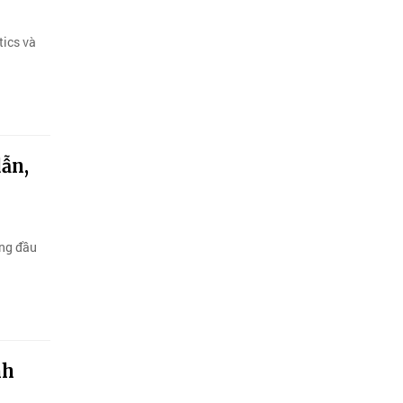
tics và
ẫn,
ộng đầu
nh