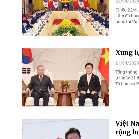
22/04/2026
Chiều 22/4, 
Lâm đã hội 
nước tới Vi
Xung l
21/04/2026
Tổng thống 
từ ngày 21 
Tô Lâm và P
Việt Na
rộng h