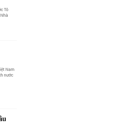
ớc Tô
 Nhà
Việt Nam
ch nước
âu