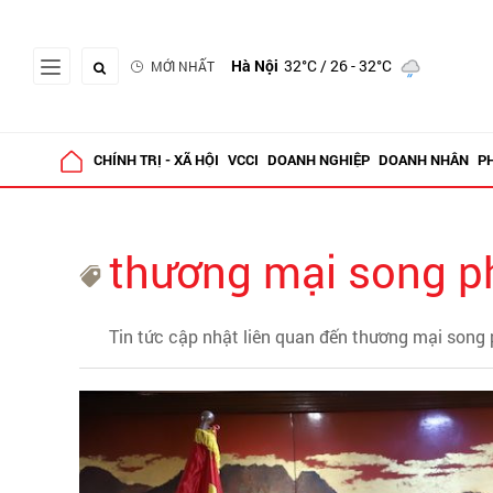
Hà Nội
32°C
/ 26 - 32°C
MỚI NHẤT
CHÍNH TRỊ - XÃ HỘI
VCCI
DOANH NGHIỆP
DOANH NHÂN
P
thương mại song 
Tin tức cập nhật liên quan đến thương mại song