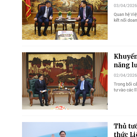
03/04/2026
Quan hệ Việt
kết nối doan
Khuyến
năng l
02/04/2026
Trong bối c
tư vào các 
Thủ tư
thức L