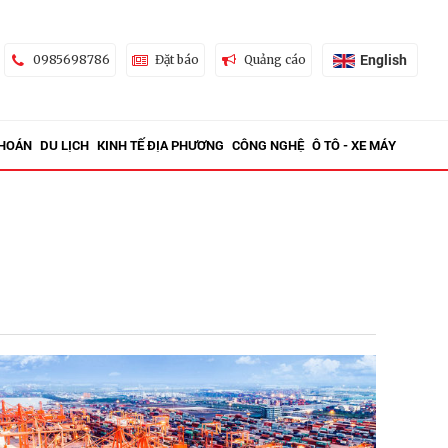
English
0985698786
Đặt báo
Quảng cáo
KHOÁN
DU LỊCH
KINH TẾ ĐỊA PHƯƠNG
CÔNG NGHỆ
Ô TÔ - XE MÁY