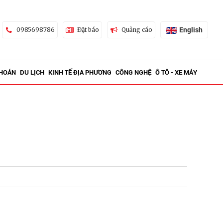
English
0985698786
Đặt báo
Quảng cáo
KHOÁN
DU LỊCH
KINH TẾ ĐỊA PHƯƠNG
CÔNG NGHỆ
Ô TÔ - XE MÁY