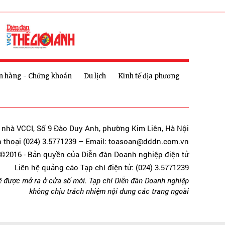
n hàng - Chứng khoán
Du lịch
Kinh tế địa phương
a nhà VCCI, Số 9 Đào Duy Anh, phường Kim Liên, Hà Nội
n thoại (024) 3.5771239 – Email: toasoan@dddn.com.vn
©2016 - Bản quyền của Diễn đàn Doanh nghiệp điện tử
Liên hệ quảng cáo Tạp chí điện tử: (024) 3.5771239
ẽ được mở ra ở cửa sổ mới. Tạp chí Diễn đàn Doanh nghiệp
không chịu trách nhiệm nội dung các trang ngoài