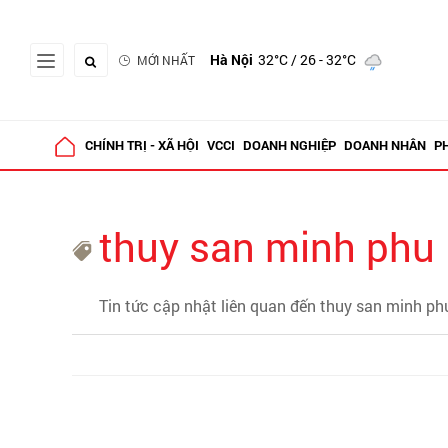
Hà Nội
32°C
/ 26 - 32°C
MỚI NHẤT
CHÍNH TRỊ - XÃ HỘI
VCCI
DOANH NGHIỆP
DOANH NHÂN
P
thuy san minh phu
Tin tức cập nhật liên quan đến thuy san minh ph