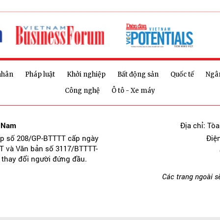
nhân
Pháp luật
Khởi nghiệp
Bất động sản
Quốc tế
Ngâ
Công nghệ
Ô tô - Xe máy
t Nam
Địa chỉ: Tò
ép số 208/GP-BTTTT cấp ngày
Điệ
T và Văn bản số 3117/BTTTT-
 thay đổi người đứng đầu.
Các trang ngoài s