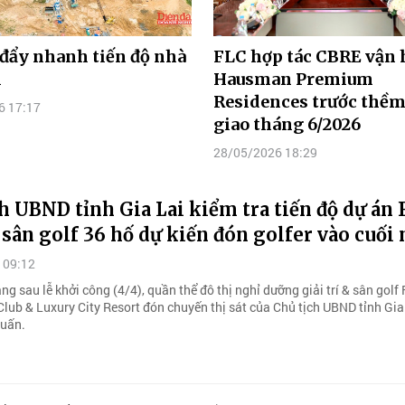
 đẩy nhanh tiến độ nhà
FLC hợp tác CBRE vận
i
Hausman Premium
Residences trước thềm
6 17:17
giao tháng 6/2026
28/05/2026 18:29
h UBND tỉnh Gia Lai kiểm tra tiến độ dự án 
 sân golf 36 hố dự kiến đón golfer vào cuối
 09:12
g sau lễ khởi công (4/4), quần thể đô thị nghỉ dưỡng giải trí & sân golf
Club & Luxury City Resort đón chuyến thị sát của Chủ tịch UBND tỉnh Gia
uấn.