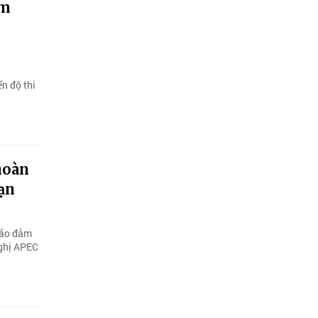
um
n
n độ thi
hoàn
ạn
 bảo đảm
nghị APEC