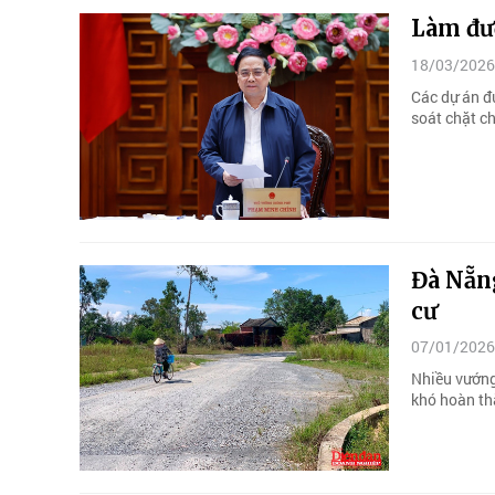
Làm đườ
18/03/2026
Các dự án đ
soát chặt ch
Đà Nẵng
cư
07/01/2026
Nhiều vướng 
khó hoàn th