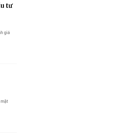
u tư
nh giá
g mặt