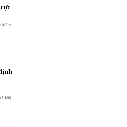
 cực
à kiểm
 định
Đà Nẵng