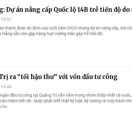
: Dự án nâng cấp Quốc lộ 14B trễ tiến độ do
 15:01
àn thành được ấn định vào cuối năm 2025 nhưng dự án nâng cấp, mở r
Đà Nẵng vẫn còn gặp hàng loạt vướng mắc gây trễ tiến độ.
rị ra “tối hậu thư” với vốn đầu tư công
 14:44
i ngân đầu tư công tại Quảng Trị vẫn nằm trong nhóm thấp nhất cả nước,
 án chậm tiến độ - buộc phải siết chặt kỷ luật, kỷ cương và truy trách n
u tư.