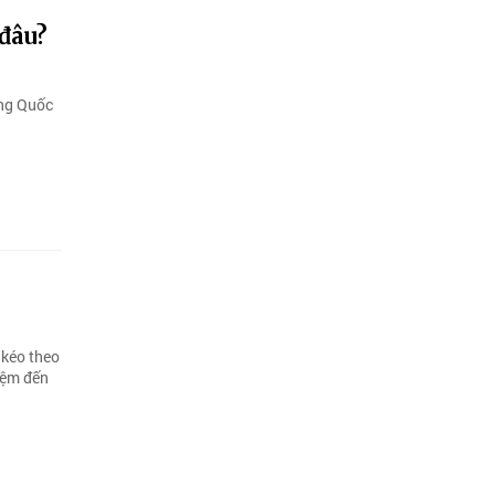
 đâu?
ộng Quốc
 kéo theo
hiệm đến