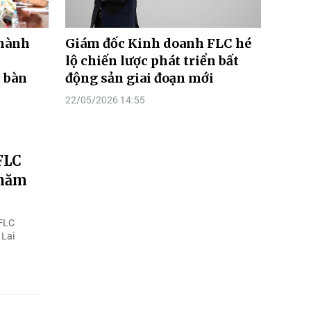
 hành
Giám đốc Kinh doanh FLC hé
lộ chiến lược phát triển bất
 bàn
động sản giai đoạn mới
22/05/2026 14:55
FLC
 năm
 FLC
 Lai