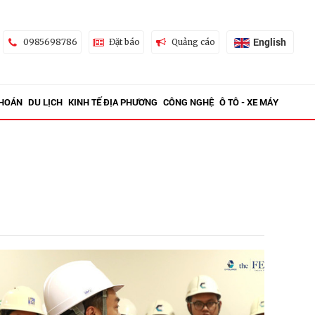
English
0985698786
Đặt báo
Quảng cáo
KHOÁN
DU LỊCH
KINH TẾ ĐỊA PHƯƠNG
CÔNG NGHỆ
Ô TÔ - XE MÁY