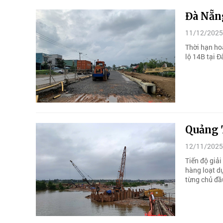
Đà Nẵng
11/12/2025
Thời hạn ho
lộ 14B tại 
Quảng T
12/11/2025
Tiến độ giả
hàng loạt dự
từng chủ đầ