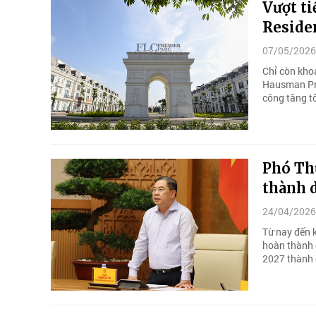
Vượt t
Reside
07/05/2026
Chỉ còn kho
Hausman Pre
công tăng t
Phó Th
thành 
24/04/2026
Từ nay đến 
hoàn thành 
2027 thành 