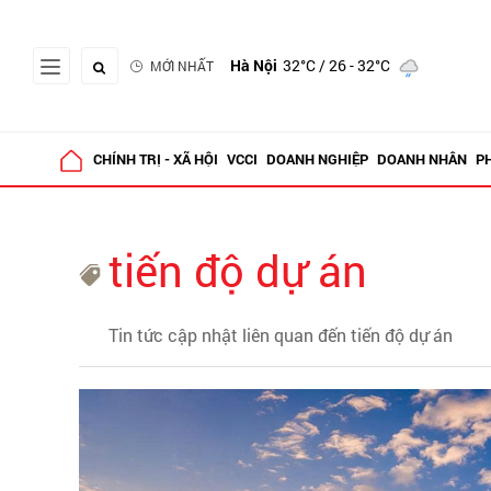
Hà Nội
32°C
/ 26 - 32°C
MỚI NHẤT
CHÍNH TRỊ - XÃ HỘI
VCCI
DOANH NGHIỆP
DOANH NHÂN
P
tiến độ dự án
Tin tức cập nhật liên quan đến tiến độ dự án