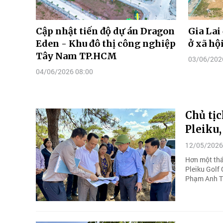
Cập nhật tiến độ dự án Dragon
Gia Lai
Eden - Khu đô thị công nghiệp
ở xã hộ
Tây Nam TP.HCM
03/06/202
04/06/2026 08:00
Chủ tịc
Pleiku,
12/05/2026
Hơn một thán
Pleiku Golf 
Phạm Anh T