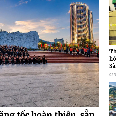
Th
hó
Sà
02/
ăng tốc hoàn thiện, sẵn