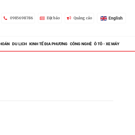
English
0985698786
Đặt báo
Quảng cáo
KHOÁN
DU LỊCH
KINH TẾ ĐỊA PHƯƠNG
CÔNG NGHỆ
Ô TÔ - XE MÁY