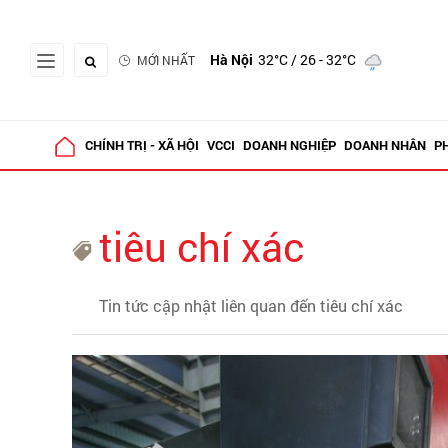
Hà Nội
32°C
/ 26 - 32°C
MỚI NHẤT
CHÍNH TRỊ - XÃ HỘI
VCCI
DOANH NGHIỆP
DOANH NHÂN
P
tiêu chí xác
Tin tức cập nhật liên quan đến tiêu chí xác