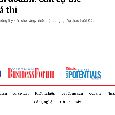
ả thi
hông ít ý kiến cho rằng, nhiều nội dung tại Dự thảo Luật Đầu
nhân
Pháp luật
Khởi nghiệp
Bất động sản
Quốc tế
Ngâ
Công nghệ
Ô tô - Xe máy