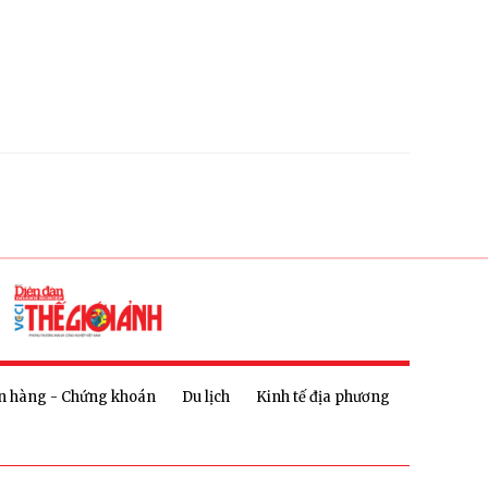
n hàng - Chứng khoán
Du lịch
Kinh tế địa phương