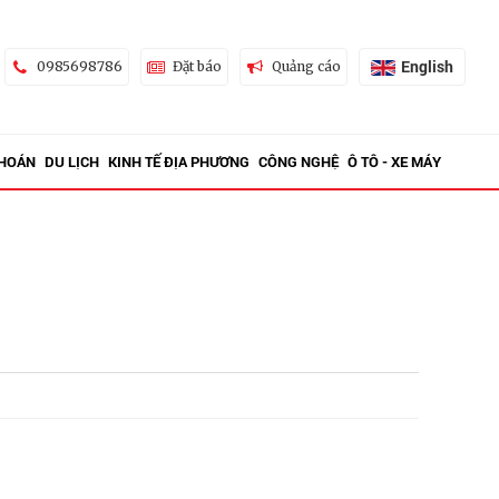
English
0985698786
Đặt báo
Quảng cáo
KHOÁN
DU LỊCH
KINH TẾ ĐỊA PHƯƠNG
CÔNG NGHỆ
Ô TÔ - XE MÁY