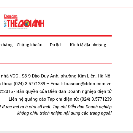
n hàng - Chứng khoán
Du lịch
Kinh tế địa phương
a nhà VCCI, Số 9 Đào Duy Anh, phường Kim Liên, Hà Nội
n thoại (024) 3.5771239 – Email: toasoan@dddn.com.vn
©2016 - Bản quyền của Diễn đàn Doanh nghiệp điện tử
Liên hệ quảng cáo Tạp chí điện tử: (024) 3.5771239
ẽ được mở ra ở cửa sổ mới. Tạp chí Diễn đàn Doanh nghiệp
không chịu trách nhiệm nội dung các trang ngoài