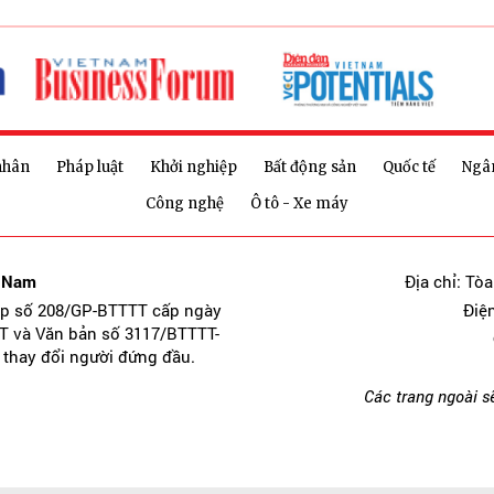
nhân
Pháp luật
Khởi nghiệp
Bất động sản
Quốc tế
Ngâ
Công nghệ
Ô tô - Xe máy
t Nam
Địa chỉ: Tò
ép số 208/GP-BTTTT cấp ngày
Điệ
T và Văn bản số 3117/BTTTT-
 thay đổi người đứng đầu.
Các trang ngoài s