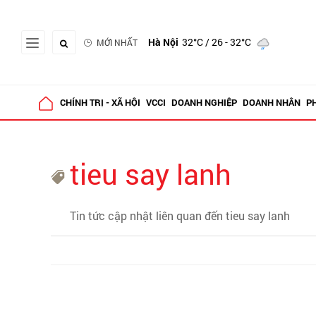
Hà Nội
32°C
/ 26 - 32°C
MỚI NHẤT
CHÍNH TRỊ - XÃ HỘI
VCCI
DOANH NGHIỆP
DOANH NHÂN
P
tieu say lanh
Tin tức cập nhật liên quan đến tieu say lanh