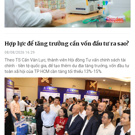
Hợp lực để tăng trưởng cần vốn đầu tư ra sao?
08/08/2026 16:29
Theo TS Cấn Văn Lực, thành viên Hội đồng Tư vấn chính sách tài
chính - tiền tệ quốc gia, để tạo thêm dư địa tăng trưởng, vốn đầu tư
toàn xã hội của TP HCM cần tăng tối thiểu 13%-15%.