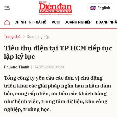
English
CHÍNH TRỊ - XÃ HỘI
VCCI
DOANH NGHIỆP
DOANH NH
bình luận
Trang chủ
Doanh nghiệp
Tiêu thụ điện tại TP HCM tiếp tục
lập kỷ lục
Phương Thanh
14/05/2026 09:28
Tổng công ty yêu cầu các đơn vị chủ động
triển khai các giải pháp ngắn hạn nhằm đảm
Hủy
G
bảo, cung cấp điện, ưu tiên các khách hàng
như bệnh viện, trung tâm dữ liệu, khu công
nghiệp, trường học.