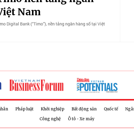
 Việt Nam
mo Digital Bank (“Timo”), nền tảng ngân hàng số tại Việt
nhân
Pháp luật
Khởi nghiệp
Bất động sản
Quốc tế
Ngâ
Công nghệ
Ô tô - Xe máy