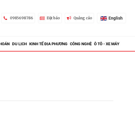
English
0985698786
Đặt báo
Quảng cáo
KHOÁN
DU LỊCH
KINH TẾ ĐỊA PHƯƠNG
CÔNG NGHỆ
Ô TÔ - XE MÁY