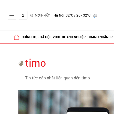
Hà Nội
32°C
/ 26 - 32°C
MỚI NHẤT
CHÍNH TRỊ - XÃ HỘI
VCCI
DOANH NGHIỆP
DOANH NHÂN
P
timo
Tin tức cập nhật liên quan đến timo