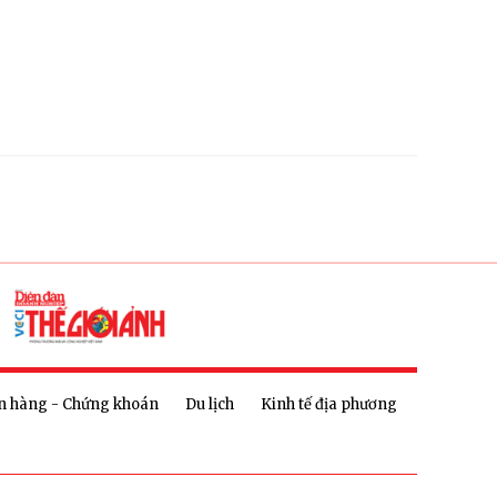
n hàng - Chứng khoán
Du lịch
Kinh tế địa phương