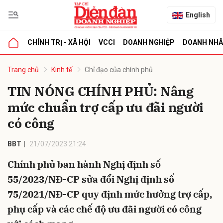
English
CHÍNH TRỊ - XÃ HỘI
VCCI
DOANH NGHIỆP
DOANH NH
bình luận
Trang chủ
Kinh tế
Chỉ đạo của chính phủ
TIN NÓNG CHÍNH PHỦ: Nâng
mức chuẩn trợ cấp ưu đãi người
có công
BBT
21/07/2023 21:24
Chính phủ ban hành Nghị định số
Hủy
G
55/2023/NĐ-CP sửa đổi Nghị định số
75/2021/NĐ-CP quy định mức hưởng trợ cấp,
phụ cấp và các chế độ ưu đãi người có công