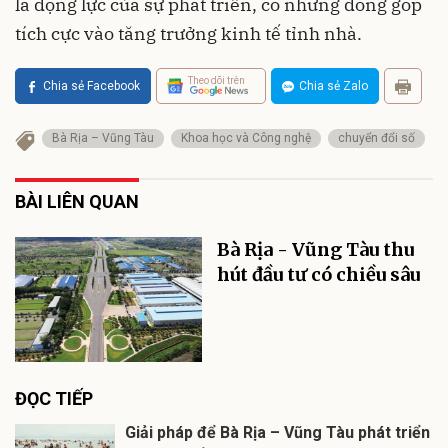
là động lực của sự phát triển, có những đóng góp
tích cực vào tăng trưởng kinh tế tỉnh nhà.
Theo dõi trên
Chia sẻ Facebook
Chia sẻ Zalo
Bà Rịa – Vũng Tàu
Khoa học và Công nghệ
chuyển đổi số
BÀI LIÊN QUAN
Bà Rịa - Vũng Tàu thu
hút đầu tư có chiều sâu
ĐỌC TIẾP
Giải pháp để Bà Rịa – Vũng Tàu phát triển