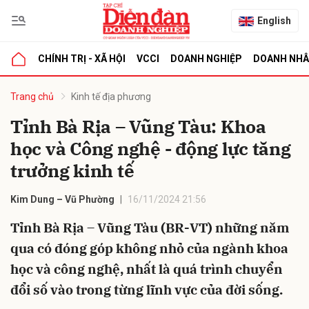
English
CHÍNH TRỊ - XÃ HỘI
VCCI
DOANH NGHIỆP
DOANH NH
bình luận
Trang chủ
Kinh tế địa phương
Tỉnh Bà Rịa – Vũng Tàu: Khoa
học và Công nghệ - động lực tăng
trưởng kinh tế
Kim Dung – Vũ Phường
16/11/2024 21:56
Tỉnh Bà Rịa – Vũng Tàu (BR-VT) những năm
Hủy
G
qua có đóng góp không nhỏ của ngành khoa
học và công nghệ, nhất là quá trình chuyển
đổi số vào trong từng lĩnh vực của đời sống.