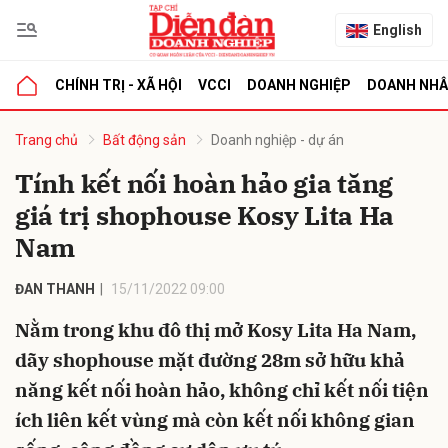
English
CHÍNH TRỊ - XÃ HỘI
VCCI
DOANH NGHIỆP
DOANH NH
bình luận
Trang chủ
Bất động sản
Doanh nghiệp - dự án
Tính kết nối hoàn hảo gia tăng
giá trị shophouse Kosy Lita Ha
Nam
ĐAN THANH
15/11/2022 09:00
Nằm trong khu đô thị mở Kosy Lita Ha Nam,
Hủy
G
dãy shophouse mặt đường 28m sở hữu khả
năng kết nối hoàn hảo, không chỉ kết nối tiện
ích liên kết vùng mà còn kết nối không gian