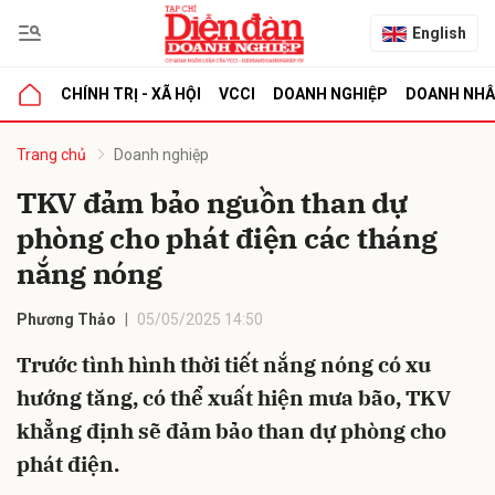
English
CHÍNH TRỊ - XÃ HỘI
VCCI
DOANH NGHIỆP
DOANH NH
bình luận
Trang chủ
Doanh nghiệp
TKV đảm bảo nguồn than dự
phòng cho phát điện các tháng
nắng nóng
Phương Thảo
05/05/2025 14:50
Trước tình hình thời tiết nắng nóng có xu
Hủy
G
hướng tăng, có thể xuất hiện mưa bão, TKV
khẳng định sẽ đảm bảo than dự phòng cho
phát điện.