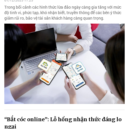
01/12/2025 17:25
Trong bối cảnh các hình thức lừa đảo ngày càng gia tăng với mức
độ tinh vi, phức tạp, khó nhận biết, truyền thông để các bên ý thức
giảm rủi ro, bảo vệ tài sản khách hàng càng quan trọng.
“Bắt cóc online”: Lỗ hổng nhận thức đáng lo
ngại