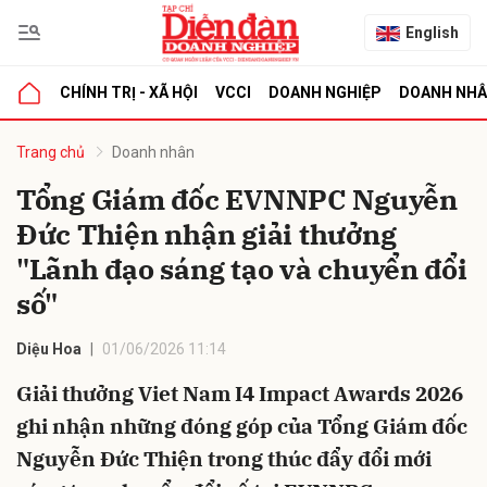
English
CHÍNH TRỊ - XÃ HỘI
VCCI
DOANH NGHIỆP
DOANH NH
bình luận
Trang chủ
Doanh nhân
Tổng Giám đốc EVNNPC Nguyễn
Đức Thiện nhận giải thưởng
"Lãnh đạo sáng tạo và chuyển đổi
số"
Diệu Hoa
01/06/2026 11:14
Hủy
G
Giải thưởng Viet Nam I4 Impact Awards 2026
ghi nhận những đóng góp của Tổng Giám đốc
Nguyễn Đức Thiện trong thúc đẩy đổi mới