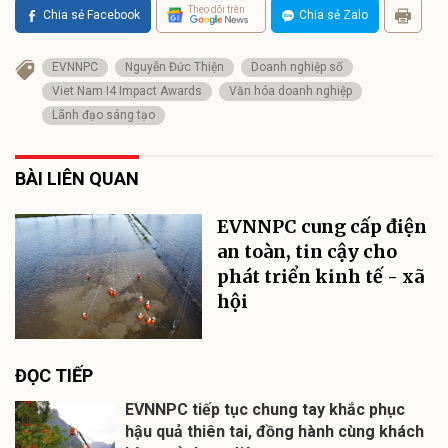
Theo dõi trên
Chia sẻ Facebook
Chia sẻ Zalo
EVNNPC
Nguyễn Đức Thiện
Doanh nghiệp số
Viet Nam I4 Impact Awards
Văn hóa doanh nghiệp
Lãnh đạo sáng tạo
BÀI LIÊN QUAN
EVNNPC cung cấp điện
an toàn, tin cậy cho
phát triển kinh tế - xã
hội
ĐỌC TIẾP
EVNNPC tiếp tục chung tay khắc phục
hậu quả thiên tai, đồng hành cùng khách