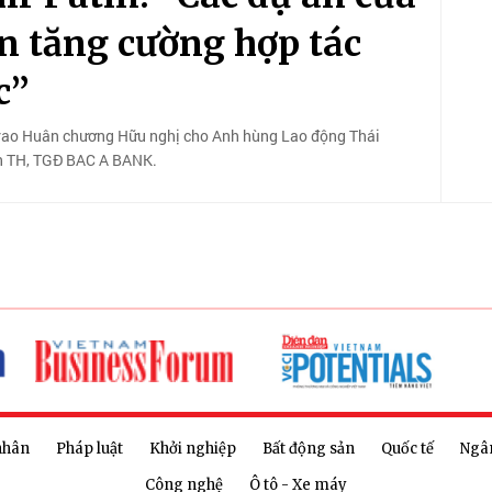
n tăng cường hợp tác
c”
ã trao Huân chương Hữu nghị cho Anh hùng Lao động Thái
àn TH, TGĐ BAC A BANK.
nhân
Pháp luật
Khởi nghiệp
Bất động sản
Quốc tế
Ngâ
Công nghệ
Ô tô - Xe máy