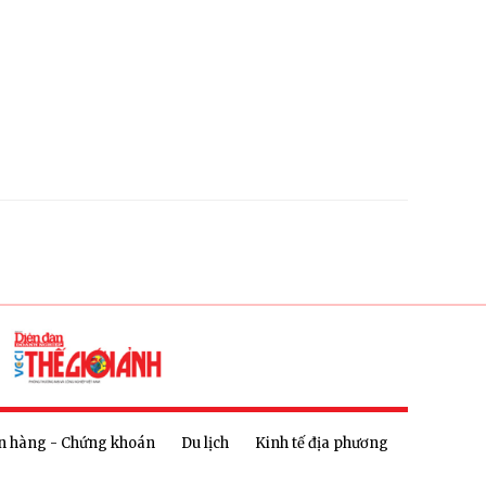
n hàng - Chứng khoán
Du lịch
Kinh tế địa phương