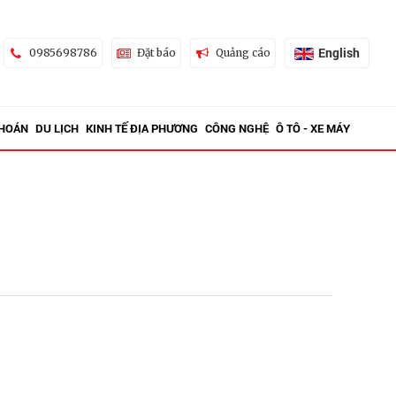
English
0985698786
Đặt báo
Quảng cáo
KHOÁN
DU LỊCH
KINH TẾ ĐỊA PHƯƠNG
CÔNG NGHỆ
Ô TÔ - XE MÁY