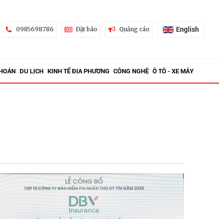
English
0985698786
Đặt báo
Quảng cáo
KHOÁN
DU LỊCH
KINH TẾ ĐỊA PHƯƠNG
CÔNG NGHỆ
Ô TÔ - XE MÁY