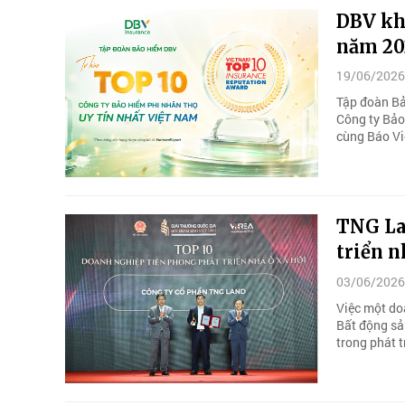
DBV khẳ
năm 20
19/06/2026
Tập đoàn Bảo
Công ty Bảo
cùng Báo V
TNG La
triển n
03/06/2026
Việc một do
Bất động sả
trong phát t