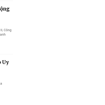
động
II, Công
oanh
p Uy
la