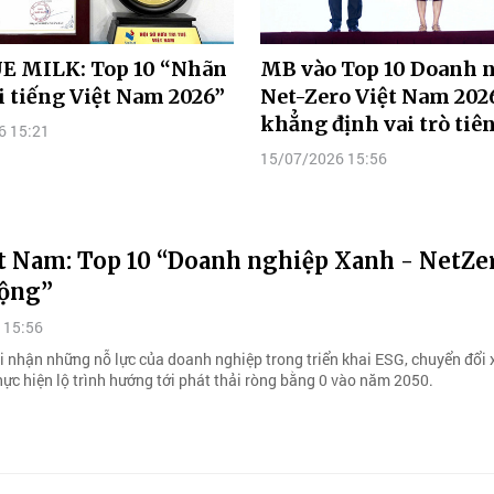
E MILK: Top 10 “Nhãn
MB vào Top 10 Doanh 
i tiếng Việt Nam 2026”
Net-Zero Việt Nam 202
khẳng định vai trò tiê
6 15:21
15/07/2026 15:56
ệt Nam: Top 10 “Doanh nghiệp Xanh - NetZe
ộng”
 15:56
hi nhận những nỗ lực của doanh nghiệp trong triển khai ESG, chuyển đổi
hực hiện lộ trình hướng tới phát thải ròng bằng 0 vào năm 2050.