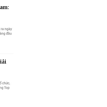
Nam:
n ra ngày
hàng đầu
iải
ổ chức,
ong Top