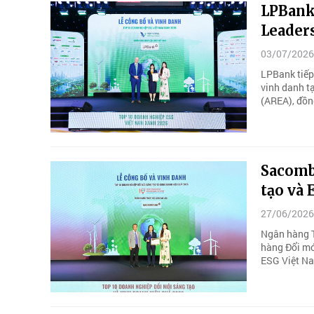
LPBank
Leader
03/07/2026
LPBank tiếp 
vinh danh t
(AREA), đồn
Sacomba
tạo và
27/06/2026
Ngân hàng 
hàng Đổi mớ
ESG Việt N