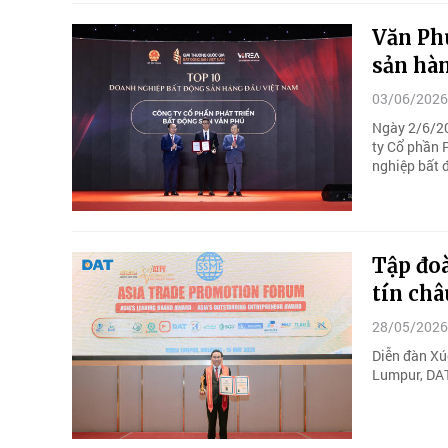
Văn Ph
sản hà
03/06/2026
Ngày 2/6/202
ty Cổ phần 
nghiệp bất 
Tập đo
tín châ
28/05/2026
Diễn đàn Xú
Lumpur, DAT