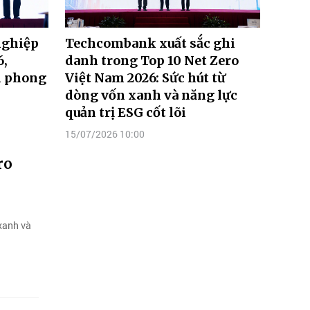
nghiệp
Techcombank xuất sắc ghi
6,
danh trong Top 10 Net Zero
n phong
Việt Nam 2026: Sức hút từ
dòng vốn xanh và năng lực
quản trị ESG cốt lõi
15/07/2026 10:00
ro
 xanh và