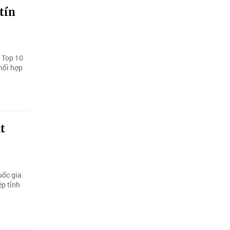
tín
h Top 10
hối hợp
t
uốc gia
p tỉnh