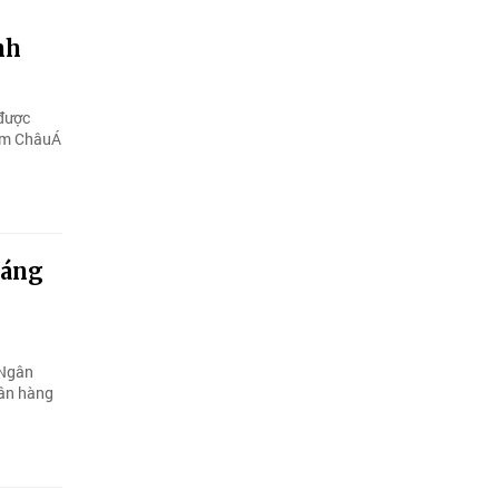
nh
 được
iệm ChâuÁ
sáng
 Ngân
gân hàng