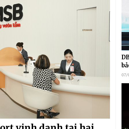
DB
bả
07/
rt vinh danh tại hai