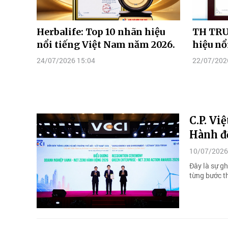
Herbalife: Top 10 nhãn hiệu
TH TRU
nổi tiếng Việt Nam năm 2026.
hiệu nổ
24/07/2026 15:04
22/07/202
C.P. Vi
Hành đ
10/07/2026
Đây là sự g
từng bước t