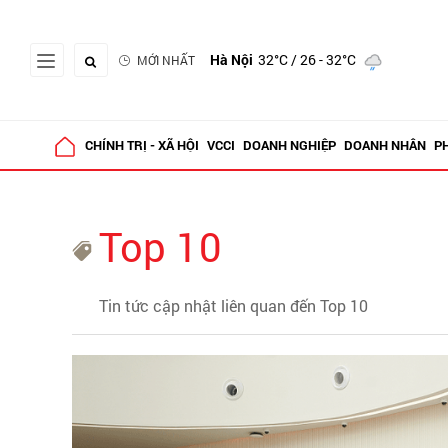
Hà Nội
32°C
/ 26 - 32°C
MỚI NHẤT
CHÍNH TRỊ - XÃ HỘI
VCCI
DOANH NGHIỆP
DOANH NHÂN
P
Top 10
Tin tức cập nhật liên quan đến Top 10