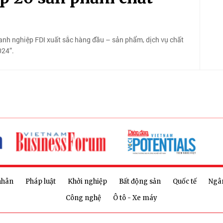
h nghiệp FDI xuất sắc hàng đầu – sản phẩm, dịch vụ chất
024”.
nhân
Pháp luật
Khởi nghiệp
Bất động sản
Quốc tế
Ngâ
Công nghệ
Ô tô - Xe máy