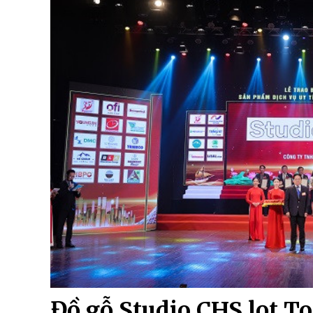
Đồ gỗ Studio CHS lọt T