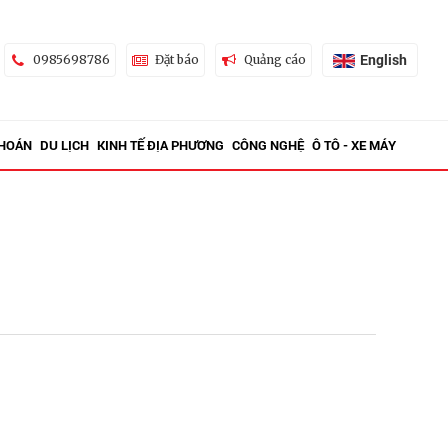
English
0985698786
Đặt báo
Quảng cáo
KHOÁN
DU LỊCH
KINH TẾ ĐỊA PHƯƠNG
CÔNG NGHỆ
Ô TÔ - XE MÁY