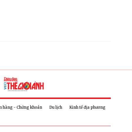
n hàng - Chứng khoán
Du lịch
Kinh tế địa phương