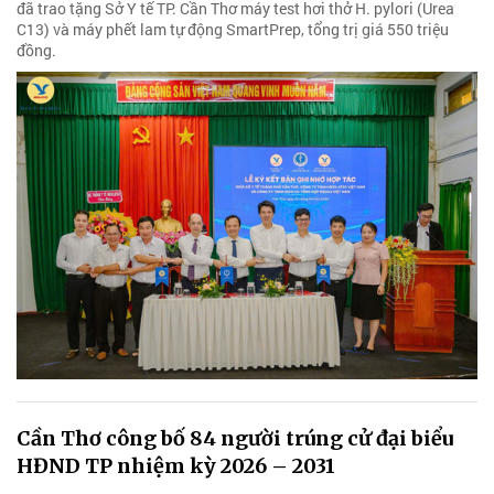
đã trao tặng Sở Y tế TP. Cần Thơ máy test hơi thở H. pylori (Urea
C13) và máy phết lam tự động SmartPrep, tổng trị giá 550 triệu
đồng.
Cần Thơ công bố 84 người trúng cử đại biểu
HĐND TP nhiệm kỳ 2026 – 2031