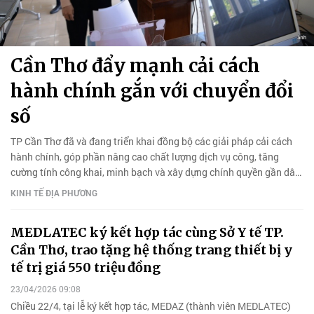
Cần Thơ đẩy mạnh cải cách
hành chính gắn với chuyển đổi
số
TP Cần Thơ đã và đang triển khai đồng bộ các giải pháp cải cách
hành chính, góp phần nâng cao chất lượng dịch vụ công, tăng
cường tính công khai, minh bạch và xây dựng chính quyền gần dân,
vì Nhân dân phục vụ.
KINH TẾ ĐỊA PHƯƠNG
MEDLATEC ký kết hợp tác cùng Sở Y tế TP.
Cần Thơ, trao tặng hệ thống trang thiết bị y
tế trị giá 550 triệu đồng
23/04/2026 09:08
Chiều 22/4, tại lễ ký kết hợp tác, MEDAZ (thành viên MEDLATEC)