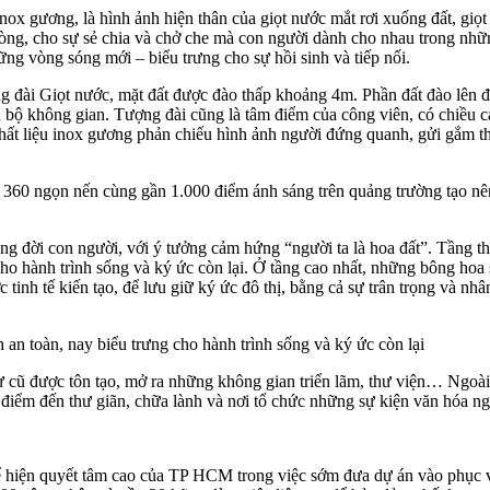
x gương, là hình ảnh hiện thân của giọt nước mắt rơi xuống đất, giọt 
m lòng, cho sự sẻ chia và chở che mà con người dành cho nhau trong nhữ
ững vòng sóng mới – biểu trưng cho sự hồi sinh và tiếp nối.
g đài Giọt nước, mặt đất được đào thấp khoảng 4m. Phần đất đào lên 
oàn bộ không gian. Tượng đài cũng là tâm điểm của công viên, có chiều 
. Chất liệu inox gương phản chiếu hình ảnh người đứng quanh, gửi gắm 
360 ngọn nến cùng gần 1.000 điểm ánh sáng trên quảng trường tạo nên
ng đời con người, với ý tưởng cảm hứng “người ta là hoa đất”. Tầng th
ho hành trình sống và ký ức còn lại. Ở tầng cao nhất, những bông hoa 
tinh tế kiến tạo, để lưu giữ ký ức đô thị, bằng cả sự trân trọng và nhâ
an toàn, nay biểu trưng cho hành trình sống và ký ức còn lại
hự cũ được tôn tạo, mở ra những không gian triển lãm, thư viện… Ngoài
điểm đến thư giãn, chữa lành và nơi tổ chức những sự kiện văn hóa ng
, thể hiện quyết tâm cao của TP HCM trong việc sớm đưa dự án vào phụ