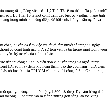
 tưởng rằng Công viên số 1 Lý Thái Tổ sẽ trở thành "lá phổi xanh"
iên số 1 Lý Thái Tổ là một công trình đặc biệt có ý nghĩa, mang tính
y mang trong mình ba thông điệp: Sự hồi sinh, Lòng nhân nghĩa và
i công, tư vấn đã làm việc với tất cả tâm huyết để trong 90 ngày
hông có công trình nào thực sự trọn vẹn và tin tưởng rằng Công viên
bình yên, ký ức và của niềm tự hào.
ực tiếp thi công dự án. Nhiều đơn vị tư vấn trong và ngoài nước
 trong hơn 90 ngày đêm, kịp hoàn thành vào dịp cuối năm – thời điểm
 thấy nỗ lực lớn của TP.HCM và đơn vị thi công là Sun Group trong
ên một quảng trường hình tròn rộng 1.800m2, được lấy cảm hứng thiết
đau thương. Giọt nước tan ra thành những gợn sóng lan tỏa xung