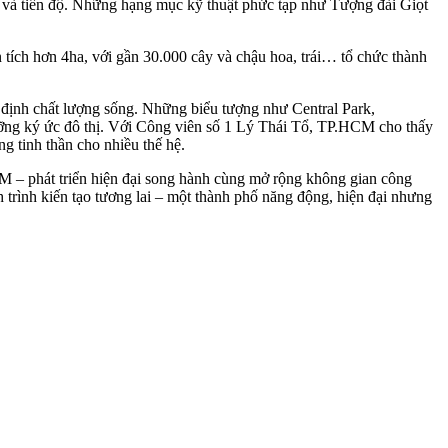
g và tiến độ. Những hạng mục kỹ thuật phức tạp như Tượng đài Giọt
 tích hơn 4ha, với gần 30.000 cây và chậu hoa, trái… tổ chức thành
 định chất lượng sống. Những biểu tượng như Central Park,
ưỡng ký ức đô thị. Với Công viên số 1 Lý Thái Tổ, TP.HCM cho thấy
g tinh thần cho nhiều thế hệ.
HCM – phát triển hiện đại song hành cùng mở rộng không gian công
h trình kiến tạo tương lai – một thành phố năng động, hiện đại nhưng