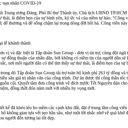
các nạn nhân COVID-19
nh Trung ương Đảng, Phó Bí thư Thành ủy, Chủ tịch UBND TP.HCM tin
ư thái, là điểm hẹn của sự bình yên, ký ức và của niềm tự hào. "Công v
ớ, để thương và để sống chậm lại trong dòng đời hối hả. Công viên nà
 lễ khánh thành
ị và đặc biệt là Tập đoàn Sun Group - đơn vị tài trợ, cùng đội ngũ th
 sự đồng thuận của nhân dân, bởi không có niềm tin của người dân sẽ k
sắc, nơi mỗi người dân có thể tìm thấy sự thư thái, là điểm hẹn của sự 
rong đó Tập đoàn Sun Group tài trợ toàn bộ kinh phí 263 tỷ đồng và tr
ều sâu giá trị nhân văn của công trình. Dự án được thi công thần tốc
nguồn cội. Quyết tâm đưa công trình về đích trước Tết Nguyên đán cho
 niệm, đồng thời đón năm mới với nhiều hy vọng mới.
thiết kế đã khéo léo bo mềm các cạnh khu đất, đặt ở trung tâm công vi
t hố không gian tựa vết sẹo hằn sâu, như một lời nhắc nhở về quá khứ 
n người đến tương lai tốt đẹp.