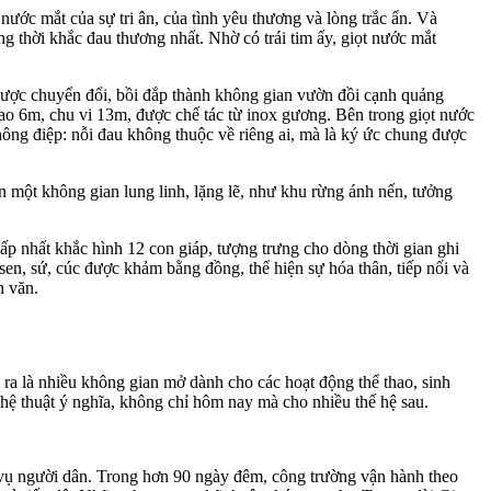
nước mắt của sự tri ân, của tình yêu thương và lòng trắc ẩn. Và
ng thời khắc đau thương nhất. Nhờ có trái tim ấy, giọt nước mắt
được chuyển đổi, bồi đắp thành không gian vườn đồi cạnh quảng
cao 6m, chu vi 13m, được chế tác từ inox gương. Bên trong giọt nước
thông điệp: nỗi đau không thuộc về riêng ai, mà là ký ức chung được
 một không gian lung linh, lặng lẽ, như khu rừng ánh nến, tưởng
ấp nhất khắc hình 12 con giáp, tượng trưng cho dòng thời gian ghi
sen, sứ, cúc được khảm bằng đồng, thể hiện sự hóa thân, tiếp nối và
n văn.
 ra là nhiều không gian mở dành cho các hoạt động thể thao, sinh
hệ thuật ý nghĩa, không chỉ hôm nay mà cho nhiều thế hệ sau.
c vụ người dân. Trong hơn 90 ngày đêm, công trường vận hành theo