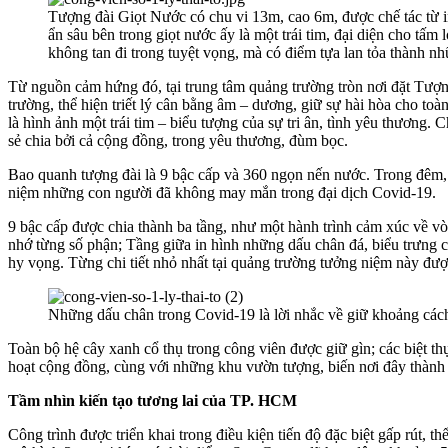
Tượng đài Giọt Nước có chu vi 13m, cao 6m, được chế tác từ ino
ẩn sâu bên trong giọt nước ấy là một trái tim, đại diện cho tấ
không tan đi trong tuyệt vọng, mà có điểm tựa lan tỏa thành nh
Từ nguồn cảm hứng đó, tại trung tâm quảng trường tròn nơi đặt Tượn
trường, thể hiện triết lý cân bằng âm – dương, giữ sự hài hòa cho t
là hình ảnh một trái tim – biểu tượng của sự tri ân, tình yêu thương
sẻ chia bởi cả cộng đồng, trong yêu thương, đùm bọc.
Bao quanh tượng đài là 9 bậc cấp và 360 ngọn nến nước. Trong đêm, 
niệm những con người đã không may mắn trong đại dịch Covid-19.
9 bậc cấp được chia thành ba tầng, như một hành trình cảm xúc về vò
nhớ từng số phận; Tầng giữa in hình những dấu chân đá, biểu trưng c
hy vọng. Từng chi tiết nhỏ nhất tại quảng trường tưởng niệm này được 
Những dấu chân trong Covid-19 là lời nhắc về giữ khoảng cách 
Toàn bộ hệ cây xanh cổ thụ trong công viên được giữ gìn; các biệt t
hoạt cộng đồng, cùng với những khu vườn tượng, biến nơi đây thành 
Tầm nhìn kiến tạo tương lai của TP. HCM
Công trình được triển khai trong điều kiện tiến độ đặc biệt gấp rút