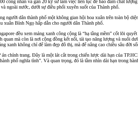
00 công nhân và gần 20 kỹ sư làm việc liên tục để bảo đảm chất lượn
 và ngoài nước, dưới sự điều phối xuyên suốt của Thành phố.
ng người dân thành phố một không gian hội hoa xuân trên toàn bộ diện
 du xuân Bính Ngọ hấp dẫn cho người dân Thành phố.
ingapore đều xem mảng xanh công cộng là “hạ tầng mềm” cốt lõi quyết
 quan mà còn là nơi cộng đồng kết nối, tái tạo năng lượng và nuôi d
ng xanh không chỉ để làm đẹp đô thị, mà để nâng cao chiều sâu đời sốn
 án chỉnh trang. Đây là một lát cắt trong chiến lược dài hạn của TP.
thành phố nghĩa tình”. Và quan trọng, đó là tầm nhìn dài hạn trong hàn