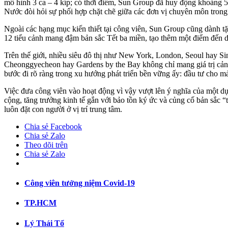
mô hình 3 ca – 4 kíp; có thời điểm, Sun Group đã huy động khoảng 5
Nước đòi hỏi sự phối hợp chặt chẽ giữa các đơn vị chuyên môn trong
Ngoài các hạng mục kiến thiết tại công viên, Sun Group cũng dành tặ
12 tiểu cảnh mang đậm bản sắc Tết ba miền, tạo thêm một điểm đến
Trên thế giới, nhiều siêu đô thị như New York, London, Seoul hay S
Cheonggyecheon hay Gardens by the Bay không chỉ mang giá trị cảnh
bước đi rõ ràng trong xu hướng phát triển bền vững ấy: đầu tư cho mả
Việc đưa công viên vào hoạt động vì vậy vượt lên ý nghĩa của một dự
cộng, tăng trưởng kinh tế gắn với bảo tồn ký ức và củng cố bản sắc “
luôn đặt con người ở vị trí trung tâm.
Chia sẻ Facebook
Chia sẻ Zalo
Theo dõi trên
Chia sẻ Zalo
Công viên tưởng niệm Covid-19
TP.HCM
Lý Thái Tổ