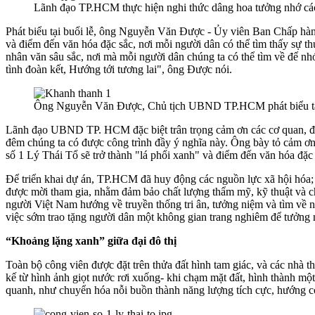
Lãnh đạo TP.HCM thực hiện nghi thức dâng hoa tưởng nhớ 
Phát biểu tại buổi lễ, ông Nguyễn Văn Được - Ủy viên Ban Chấp hà
và điểm đến văn hóa đặc sắc, nơi mỗi người dân có thể tìm thấy sự th
nhân văn sâu sắc, nơi mà mỗi người dân chúng ta có thể tìm về để nh
tình đoàn kết, Hướng tới tương lai", ông Được nói.
Ông Nguyễn Văn Được, Chủ tịch UBND TP.HCM phát biểu tại
Lãnh đạo UBND TP. HCM đặc biệt trân trọng cảm ơn các cơ quan, đơn v
đêm chúng ta có được công trình đầy ý nghĩa này. Ông bày tỏ cảm ơn
số 1 Lý Thái Tổ sẽ trở thành "lá phổi xanh" và điểm đến văn hóa đặc 
Để triển khai dự án, TP.HCM đã huy động các nguồn lực xã hội hóa; t
được mời tham gia, nhằm đảm bảo chất lượng thẩm mỹ, kỹ thuật và chi
người Việt Nam hướng về truyền thống tri ân, tưởng niệm và tìm về 
việc sớm trao tặng người dân một không gian trang nghiêm để tưởng
“Khoảng lặng xanh” giữa đại đô thị
Toàn bộ công viên được đặt trên thửa đất hình tam giác, và các nhà 
kế từ hình ảnh giọt nước rơi xuống- khi chạm mặt đất, hình thành mộ
quanh, như chuyển hóa nỗi buồn thành năng lượng tích cực, hướng co