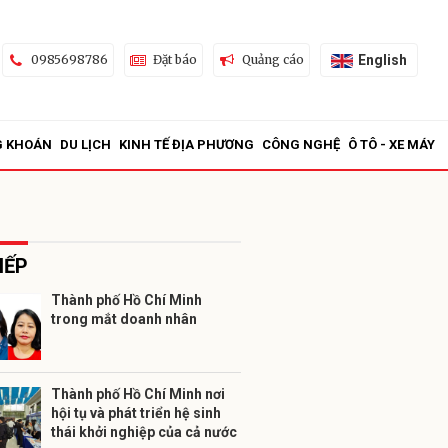
English
0985698786
Đặt báo
Quảng cáo
G KHOÁN
DU LỊCH
KINH TẾ ĐỊA PHƯƠNG
CÔNG NGHỆ
Ô TÔ - XE MÁY
IẾP
Thành phố Hồ Chí Minh
trong mắt doanh nhân
ửi
Thành phố Hồ Chí Minh nơi
hội tụ và phát triển hệ sinh
thái khởi nghiệp của cả nước