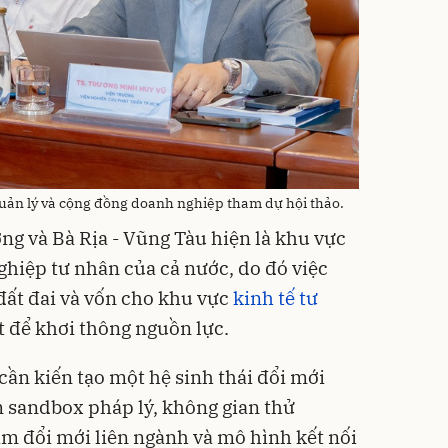
uản lý và cộng đồng doanh nghiệp tham dự hội thảo.
ng và Bà Rịa - Vũng Tàu hiện là khu vực
hiệp tư nhân của cả nước, do đó việc
 đất đai và vốn cho khu vực
kinh tế tư
t để khơi thông nguồn lực.
cần kiến tạo một hệ sinh thái đổi mới
m sandbox pháp lý, không gian thử
m đổi mới liên ngành và mô hình kết nối