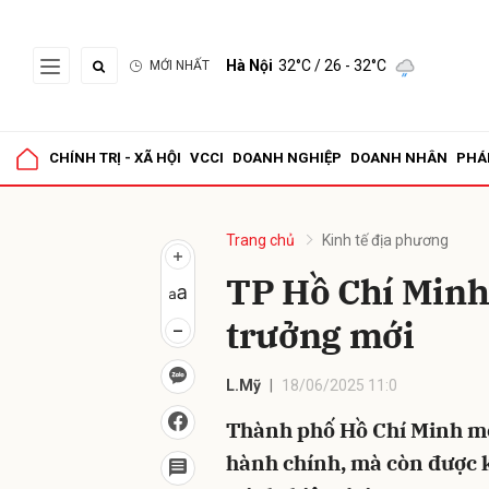
Hà Nội
32°C
/ 26 - 32°C
MỚI NHẤT
Gửi 
CHÍNH TRỊ - XÃ HỘI
VCCI
DOANH NGHIỆP
DOANH NHÂN
PHÁ
Trang chủ
Kinh tế địa phương
TP Hồ Chí Minh 
trưởng mới
L.Mỹ
18/06/2025 11:0
Thành phố Hồ Chí Minh mới
hành chính, mà còn được k