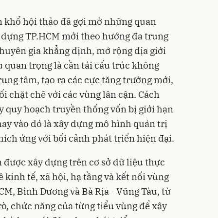
n khổ hội thảo đã gợi mở những quan
y dựng TP.HCM mới theo hướng đa trung
chuyên gia khẳng định, mở rộng địa giới
 quan trọng là cần tái cấu trúc không
rung tâm, tạo ra các cực tăng trưởng mới,
ối chặt chẽ với các vùng lân cận. Cách
y quy hoạch truyền thống vốn bị giới hạn
hay vào đó là xây dựng mô hình quản trị
hích ứng với bối cảnh phát triển hiện đại.
được xây dựng trên cơ sở dữ liệu thực
ề kinh tế, xã hội, hạ tầng và kết nối vùng
M, Bình Dương và Bà Rịa - Vũng Tàu, từ
rò, chức năng của từng tiểu vùng để xây