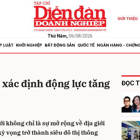
GIỚI THIỆU
bình luận
Thứ Năm,
06/08/2026
P LUẬT
KHỞI NGHIỆP
BẤT ĐỘNG SẢN
QUỐC TẾ
NGÂN HÀNG - CHỨN
xác định động lực tăng
ĐỌC T
Hủy
G
 không chỉ là sự mở rộng về địa giới
ỳ vọng trở thành siêu đô thị thông