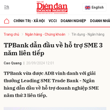
English
CHÍNH TRỊ - XÃ HỘI
VCCI
DOANH NGHIỆP
DOANH NH
bình luận
Trang chủ
Ngân hàng - Chứng khoán
Tín dụng - Ngân hàng
TPBank dẫn đầu về hỗ trợ SME 3
năm liên tiếp
Cao Quang
20/09/2024 12:01
TPBank vừa được ADB vinh danh với giải
thưởng Leading SME Trade Bank - Ngân
Hủy
G
hàng dẫn đầu về hỗ trợ doanh nghiệp SME
năm thứ 3 liên tiếp.