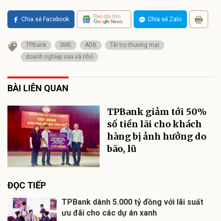
Theo dõi trên
Chia sẻ Facebook
Chia sẻ Zalo
TPBank
SME
ADB
Tài trợ thương mại
doanh nghiệp vừa và nhỏ
BÀI LIÊN QUAN
TPBank giảm tới 50%
số tiền lãi cho khách
hàng bị ảnh hưởng do
bão, lũ
ĐỌC TIẾP
TPBank dành 5.000 tỷ đồng với lãi suất
ưu đãi cho các dự án xanh