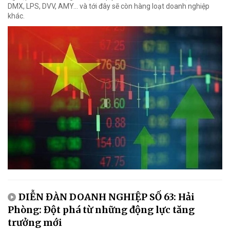
DMX, LPS, DVV, AMY... và tới đây sẽ còn hàng loạt doanh nghiệp
khác.
DIỄN ĐÀN DOANH NGHIỆP SỐ 63: Hải
Phòng: Đột phá từ những động lực tăng
trưởng mới