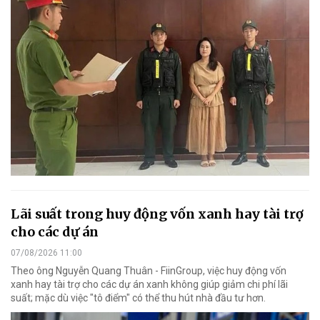
Lãi suất trong huy động vốn xanh hay tài trợ
cho các dự án
07/08/2026 11:00
Theo ông Nguyễn Quang Thuân - FiinGroup, việc huy động vốn
xanh hay tài trợ cho các dự án xanh không giúp giảm chi phí lãi
suất; mặc dù việc "tô điểm" có thể thu hút nhà đầu tư hơn.