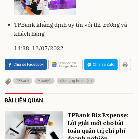
TPBank khẳng định uy tín với thị trường và
khách hàng
14:38, 12/07/2022
Theo dõi trên
Chia sẻ Facebook
Chia sẻ Zalo
TPBank
Moody’s
xếp hạng tín nhiệm
BÀI LIÊN QUAN
TPBank Biz Expense:
Lời giải mới cho bài
toán quản trị chi phí
doanh nghiệp