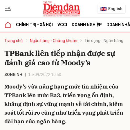
English
CHÍNH TRỊ - XÃ HỘI
VCCI
DOANH NGHIỆP
DOANH NH
bình luận
Trang chủ
Ngân hàng - Chứng khoán
Tín dụng - Ngân hàng
TPBank liên tiếp nhận được sự
đánh giá cao từ Moody’s
SONG NHI
15/09/2022 10:50
Moody’s vừa nâng hạng mức tín nhiệm của
TPBank lên mức Ba3, triển vọng ổn định,
Hủy
G
khẳng định sự vững mạnh về tài chính, kiểm
soát tốt rủi ro cũng như triển vọng phát triển
dài hạn của ngân hàng.