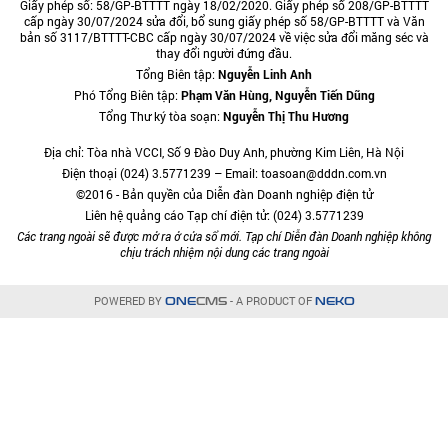
Giấy phép số: 58/GP-BTTTT ngày 18/02/2020. Giấy phép số 208/GP-BTTTT
cấp ngày 30/07/2024 sửa đổi, bổ sung giấy phép số 58/GP-BTTTT và Văn
bản số 3117/BTTTT-CBC cấp ngày 30/07/2024 về việc sửa đổi măng séc và
thay đổi người đứng đầu.
Tổng Biên tập:
Nguyễn Linh Anh
Phó Tổng Biên tập:
Phạm Văn Hùng, Nguyễn Tiến Dũng
Tổng Thư ký tòa soạn:
Nguyễn Thị Thu Hương
Địa chỉ: Tòa nhà VCCI, Số 9 Đào Duy Anh, phường Kim Liên, Hà Nội
Điện thoại (024) 3.5771239 – Email: toasoan@dddn.com.vn
©2016 - Bản quyền của Diễn đàn Doanh nghiệp điện tử
Liên hệ quảng cáo Tạp chí điện tử: (024) 3.5771239
Các trang ngoài sẽ được mở ra ở cửa sổ mới. Tạp chí Diễn đàn Doanh nghiệp không
chịu trách nhiệm nội dung các trang ngoài
POWERED BY
- A PRODUCT OF
ONE
CMS
NEKO