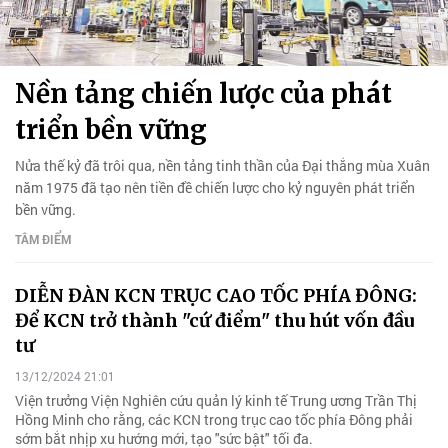
Nền tảng chiến lược của phát
triển bền vững
Nửa thế kỷ đã trôi qua, nền tảng tinh thần của Đại thắng mùa Xuân
năm 1975 đã tạo nên tiền đề chiến lược cho kỷ nguyên phát triển
bền vững.
TÂM ĐIỂM
DIỄN ĐÀN KCN TRỤC CAO TỐC PHÍA ĐÔNG:
Để KCN trở thành "cứ điểm" thu hút vốn đầu
tư
13/12/2024 21:01
Viện trưởng Viện Nghiên cứu quản lý kinh tế Trung ương Trần Thị
Hồng Minh cho rằng, các KCN trong trục cao tốc phía Đông phải
sớm bắt nhịp xu hướng mới, tạo "sức bật" tối đa.