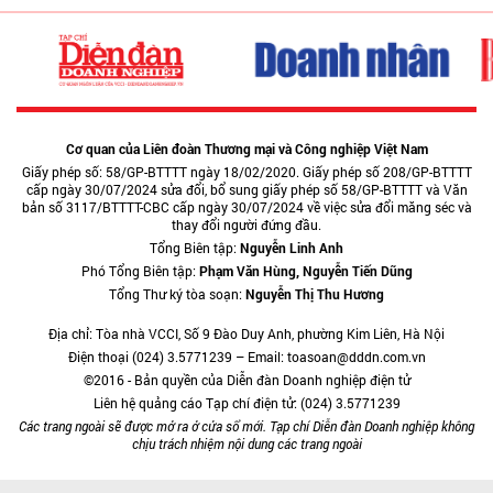
Cơ quan của Liên đoàn Thương mại và Công nghiệp Việt Nam
Giấy phép số: 58/GP-BTTTT ngày 18/02/2020. Giấy phép số 208/GP-BTTTT
cấp ngày 30/07/2024 sửa đổi, bổ sung giấy phép số 58/GP-BTTTT và Văn
bản số 3117/BTTTT-CBC cấp ngày 30/07/2024 về việc sửa đổi măng séc và
thay đổi người đứng đầu.
Tổng Biên tập:
Nguyễn Linh Anh
Phó Tổng Biên tập:
Phạm Văn Hùng, Nguyễn Tiến Dũng
Tổng Thư ký tòa soạn:
Nguyễn Thị Thu Hương
Địa chỉ: Tòa nhà VCCI, Số 9 Đào Duy Anh, phường Kim Liên, Hà Nội
Điện thoại (024) 3.5771239 – Email: toasoan@dddn.com.vn
©2016 - Bản quyền của Diễn đàn Doanh nghiệp điện tử
Liên hệ quảng cáo Tạp chí điện tử: (024) 3.5771239
Các trang ngoài sẽ được mở ra ở cửa sổ mới. Tạp chí Diễn đàn Doanh nghiệp không
chịu trách nhiệm nội dung các trang ngoài