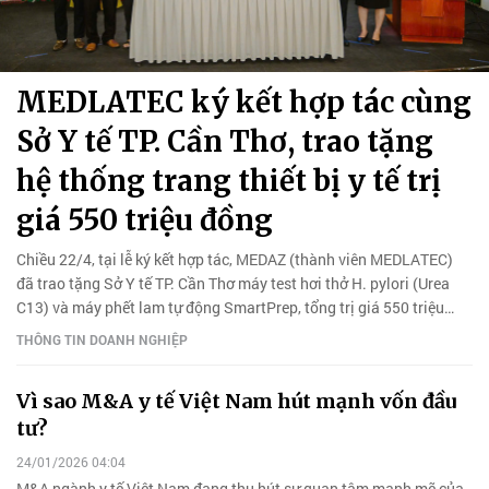
MEDLATEC ký kết hợp tác cùng
Sở Y tế TP. Cần Thơ, trao tặng
hệ thống trang thiết bị y tế trị
giá 550 triệu đồng
Chiều 22/4, tại lễ ký kết hợp tác, MEDAZ (thành viên MEDLATEC)
đã trao tặng Sở Y tế TP. Cần Thơ máy test hơi thở H. pylori (Urea
C13) và máy phết lam tự động SmartPrep, tổng trị giá 550 triệu
đồng.
THÔNG TIN DOANH NGHIỆP
Vì sao M&A y tế Việt Nam hút mạnh vốn đầu
tư?
24/01/2026 04:04
M&A ngành y tế Việt Nam đang thu hút sự quan tâm mạnh mẽ của