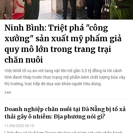
Ninh Bình: Triệt phá "công
xưởng" sản xuất mỹ phẩm giả
quy mô lớn trong trang trại
chăn nuôi
Việc khởi tố vụ án với tang vật lên tới gần 3,5 tỷ đồng là lời cảnh
tỉnh đanh thép trước thực trạng mỹ phẩm kém chất lượng bủa vây
thị trường, trực tiếp đe dọa sức khỏe người tiêu dùng.
24H
Doanh nghiệp chăn nuôi tại Đà Nẵng bị tố xả
thải gây ô nhiễm: Địa phương nói gì?
11/09/2025 00:15
Lãnh đạo xã Quế Sơn Trung cho hay sẽ giám sát việc chấp hành