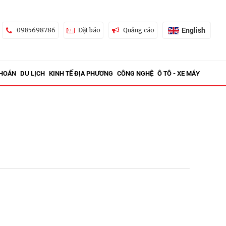
English
0985698786
Đặt báo
Quảng cáo
KHOÁN
DU LỊCH
KINH TẾ ĐỊA PHƯƠNG
CÔNG NGHỆ
Ô TÔ - XE MÁY