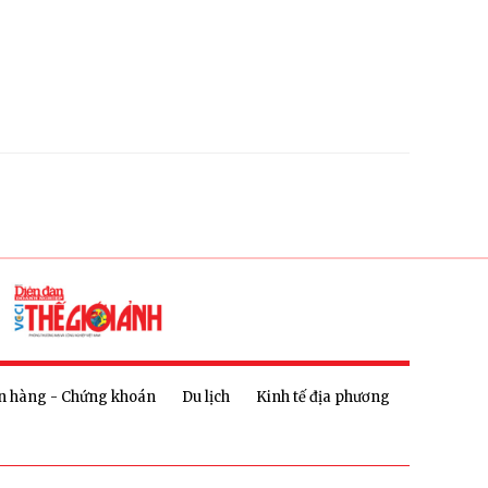
n hàng - Chứng khoán
Du lịch
Kinh tế địa phương