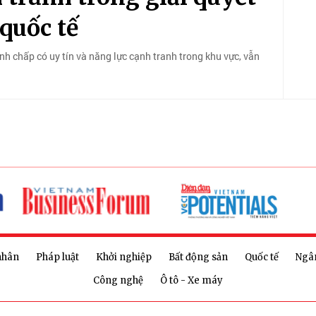
quốc tế
nh chấp có uy tín và năng lực cạnh tranh trong khu vực, vẫn
nhân
Pháp luật
Khởi nghiệp
Bất động sản
Quốc tế
Ngâ
Công nghệ
Ô tô - Xe máy