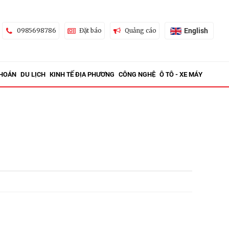
English
0985698786
Đặt báo
Quảng cáo
KHOÁN
DU LỊCH
KINH TẾ ĐỊA PHƯƠNG
CÔNG NGHỆ
Ô TÔ - XE MÁY