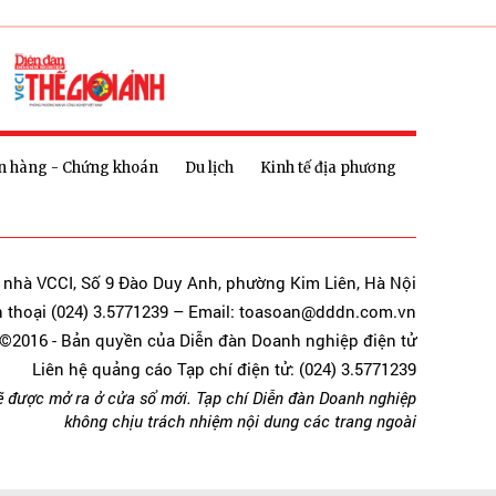
n hàng - Chứng khoán
Du lịch
Kinh tế địa phương
a nhà VCCI, Số 9 Đào Duy Anh, phường Kim Liên, Hà Nội
n thoại (024) 3.5771239 – Email: toasoan@dddn.com.vn
©2016 - Bản quyền của Diễn đàn Doanh nghiệp điện tử
Liên hệ quảng cáo Tạp chí điện tử: (024) 3.5771239
ẽ được mở ra ở cửa sổ mới. Tạp chí Diễn đàn Doanh nghiệp
không chịu trách nhiệm nội dung các trang ngoài