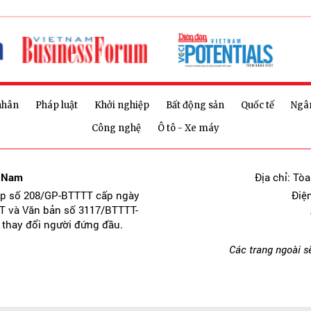
nhân
Pháp luật
Khởi nghiệp
Bất động sản
Quốc tế
Ngâ
Công nghệ
Ô tô - Xe máy
t Nam
Địa chỉ: Tò
ép số 208/GP-BTTTT cấp ngày
Điệ
T và Văn bản số 3117/BTTTT-
 thay đổi người đứng đầu.
Các trang ngoài s