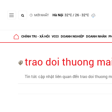
Hà Nội
32°C
/ 26 - 32°C
MỚI NHẤT
CHÍNH TRỊ - XÃ HỘI
VCCI
DOANH NGHIỆP
DOANH NHÂN
P
trao doi thuong ma
Tin tức cập nhật liên quan đến trao doi thuong m